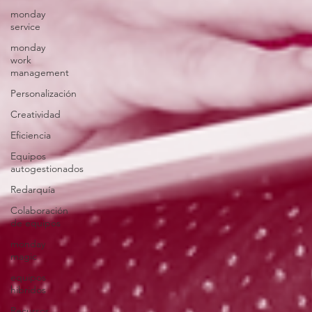
monday
service
monday
work
management
Personalización
Creatividad
Eficiencia
Equipos
autogestionados
Redarquía
Colaboración
de equipos
monday
magic
equipos
hibridos
Recursos