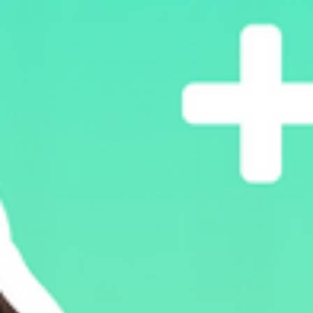
21 may 2025
4 min de lectura
Productividad
Claves para potenciar la creatividad 
el crecimiento
Fomenta una cultura de innovación en marketing para potenciar
creatividad, adaptación y crecimiento sostenido en tu equipo.