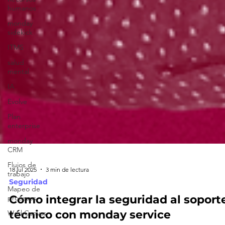
humanos
monday
sidekick
ITMS
salud
mental
IA
Evolve
Plan
enterprise
monday
CRM
Flujos de
trabajo
Mapeo de
procesos
WorkCanvas