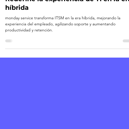
15 jul 2025
3 min de lectura
monday service
Redefine la experiencia de TI en la er
híbrida
monday service transforma ITSM en la era híbrida, mejorando la
experiencia del empleado, agilizando soporte y aumentando
productividad y retención.