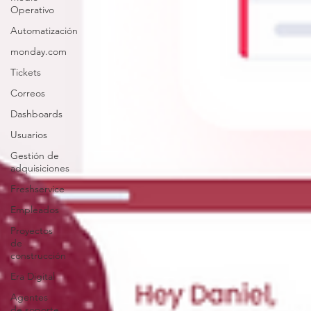
Operativo
Automatización
monday.com
Tickets
Correos
Dashboards
Usuarios
Gestión de
adquisiciones
Freshservice
Empleados
Proyectos
de
construcción
Era Digital
Agentes
de soporte