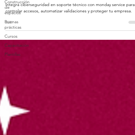
18 jul 2025
3 min de lectura
Construcción
de
Seguridad
espacios
Cómo integrar la seguridad al soport
Buenas
técnico con monday service
prácticas
Cursos
Integra ciberseguridad en soporte técnico con monday service para
controlar accesos, automatizar validaciones y proteger tu empresa.
Capacitación
Plantillas