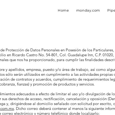
Home
monday.com
Pip
de Protección de Datos Personales en Posesión de los Particulares, 
ilio en Ricardo Castro No. 54-801, Col. Guadalupe Inn, C.P. 01020,
nales que nos ha proporcionado, para cumplir las finalidades descri
 y apellidos, empresa, puesto y/o área de trabajo, así como alguno
atos sólo serán utilizados en cumplimiento a las actividades propias d
ración de contratos y acuerdos, cumplimiento de requerimientos leg
, cobranza, fianzas) y promoción de productos y servicios.
imientos adecuados a efecto de limitar el uso y/o divulgación de l
r sus derechos de acceso, rectificación, cancelación y oposición (De
ega y, dirigiéndose al domicilio señalado con solicitud por escrito,
c.com.mx
. Dicho correo deberá contener al menos la siguiente infor
de correo electrónico y número telefónico donde localizarlo;