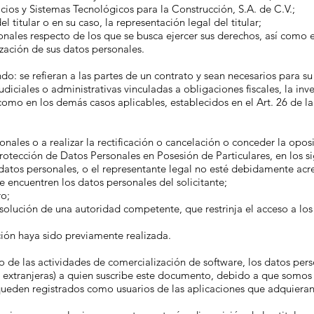
icios y Sistemas Tecnológicos para la Construcción, S.A. de C.V.;
 titular o en su caso, la representación legal del titular;
sonales respecto de los que se busca ejercer sus derechos, así como 
ización de sus datos personales.
o: se refieran a las partes de un contrato y sean necesarios para s
udiciales o administrativas vinculadas a obligaciones fiscales, la inv
 como en los demás casos aplicables, establecidos en el Art. 26 de 
ales o a realizar la rectificación o cancelación o conceder la opos
Protección de Datos Personales en Posesión de Particulares, en los s
os datos personales, o el representante legal no esté debidamente acr
encuentren los datos personales del solicitante;
ro;
olución de una autoridad competente, que restrinja el acceso a los 
ción haya sido previamente realizada.
o de las actividades de comercialización de software, los datos pe
 o extranjeras) a quien suscribe este documento, debido a que somos
queden registrados como usuarios de las aplicaciones que adquieran 