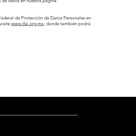
s de datos en nuestra página
y Federal de Protección de Datos Personales en
visite
www.ifai.org.mx
, donde también podrá