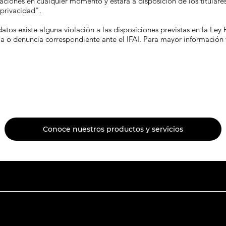
caciones en cualquier momento y estará a disposición de los titulare
 privacidad".
atos existe alguna violación a las disposiciones previstas en la Le
ja o denuncia correspondiente ante el IFAI. Para mayor información 
Conoce nuestros productos y servicios
Productos
Sobre orkesta