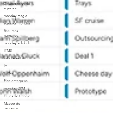
Colaboración de
equipos
monday magic
equipos hibridos
Recursos
humanos
monday sidekick
ITMS
salud mental
IA
Evolve
Plan enterprise
monday CRM
Flujos de trabajo
Mapeo de
procesos