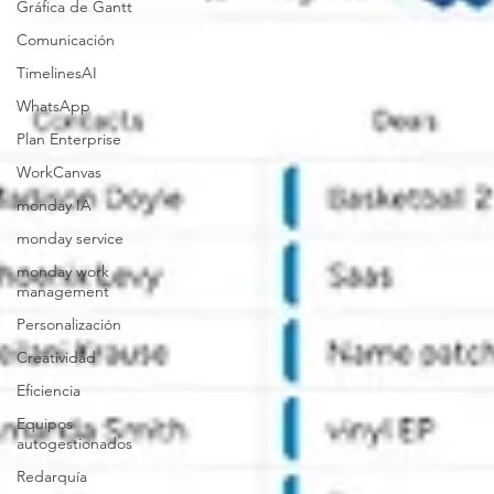
Gráfica de Gantt
Comunicación
TimelinesAI
WhatsApp
Plan Enterprise
WorkCanvas
monday IA
monday service
monday work
management
Personalización
Creatividad
Eficiencia
Equipos
autogestionados
Redarquía