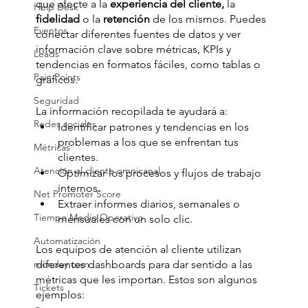
que afecte a la 
experiencia del cliente, 
la 
Help Desk
fidelidad 
o la
 retención
 de los mismos. Puedes 
Eventos
conectar diferentes fuentes de datos y ver 
información clave sobre métricas, KPIs y 
Leads
tendencias en formatos fáciles, como tablas o 
Pain Points
gráficos.
Seguridad
La información recopilada te ayudará a:
Redes sociales
Identificar patrones y tendencias en los 
problemas a los que se enfrentan tus 
Métricas
clientes.
Atención al cliente omnicanal
Optimizar los procesos y flujos de trabajo 
internos.
Net Promoter Score
Extraer informes diarios, semanales o 
Tiempo Medio Operativo
mensuales con un solo clic.
Automatización
Los equipos de atención al cliente utilizan 
monday.com
diferentes dashboards para dar sentido a las 
métricas que les importan. Estos son algunos 
Tickets
ejemplos: 