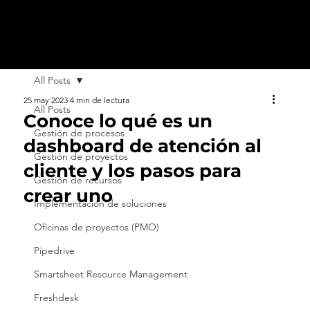
All Posts
25 may 2023
4 min de lectura
All Posts
Conoce lo qué es un
Gestión de procesos
dashboard de atención al
Gestión de proyectos
cliente y los pasos para
Gestión de recursos
crear uno
Implementación de soluciones
Oficinas de proyectos (PMO)
Pipedrive
Smartsheet Resource Management
Freshdesk