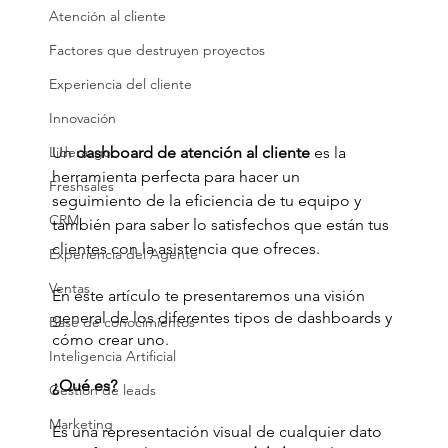
Atención al cliente
Factores que destruyen proyectos
Experiencia del cliente
Innovación
Liderazgo
Un 
dashboard de atención al cliente
 es la 
herramienta perfecta para hacer un 
Freshsales
seguimiento de la eficiencia de tu equipo y 
CRM
también para saber lo satisfechos que están tus 
clientes con la asistencia que ofreces.
Experiencia del Agente
Ventas
En este artículo te presentaremos una visión 
general de los diferentes tipos de dashboards y 
Base de conocimientos
cómo crear uno.
Inteligencia Artificial
¿Qué es?
Gestión de leads
Marketing
Es una representación visual de cualquier dato 