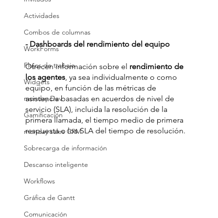
Actividades
Combos de columnas
- Dashboards del rendimiento del equipo 
WorkForms
Flujos de trabajo
Ofrecen información sobre el 
rendimiento de 
los agentes
, ya sea individualmente o como 
Widgets
equipo, en función de las métricas de 
monday Dev
asistencia basadas en acuerdos de nivel de 
servicio (SLA), incluida la resolución de la 
Gamificación
primera llamada, el tiempo medio de primera 
respuesta o los SLA del tiempo de resolución.
monday sales CRM
Sobrecarga de información
Descanso inteligente
Workflows
Gráfica de Gantt
Comunicación