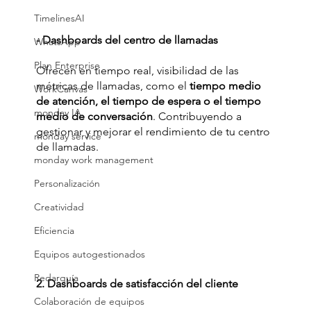
TimelinesAI
- Dashboards del centro de llamadas
WhatsApp
Plan Enterprise
Ofrecen en tiempo real, visibilidad de las 
métricas de llamadas, como el
 tiempo medio 
WorkCanvas
de atención, el tiempo de espera o el tiempo 
monday IA
medio de conversación
. Contribuyendo a 
gestionar y mejorar el rendimiento de tu centro 
monday service
de llamadas.
monday work management
Personalización
Creatividad
Eficiencia
Equipos autogestionados
Redarquía
2. Dashboards de satisfacción del cliente
Colaboración de equipos