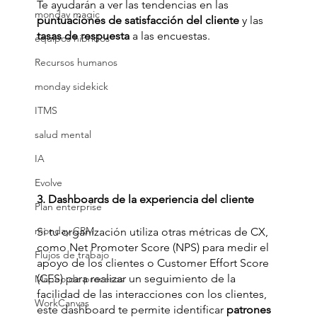
Te ayudarán a ver las tendencias en las 
monday magic
puntuaciones de satisfacción del cliente 
y las 
tasas de respuesta
 a las encuestas.
equipos hibridos
Recursos humanos
monday sidekick
ITMS
salud mental
IA
Evolve
3. Dashboards de la experiencia del cliente
Plan enterprise
monday CRM
Si tu organización utiliza otras métricas de CX, 
como Net Promoter Score (NPS) para medir el 
Flujos de trabajo
apoyo de los clientes o Customer Effort Score 
(CES) para realizar un seguimiento de la 
Mapeo de procesos
facilidad de las interacciones con los clientes, 
WorkCanvas
este dashboard te permite identificar 
patrones 