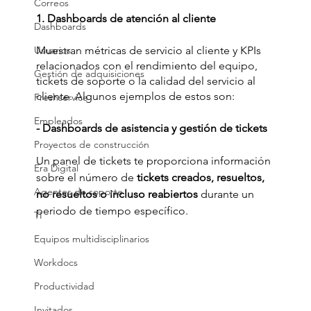
Correos
1. Dashboards de atención al cliente
Dashboards
Usuarios
Muestran métricas de servicio al cliente y KPIs 
relacionados con el rendimiento del equipo, 
Gestión de adquisiciones
tickets de soporte o la calidad del servicio al 
cliente. Algunos ejemplos de estos son:
Freshservice
Empleados
- Dashboards de asistencia y gestión de tickets
Proyectos de construcción
Un panel de tickets te proporciona información 
Era Digital
sobre el número de 
tickets creados, resueltos, 
Agentes de soporte
no resueltos o incluso reabiertos
 durante un 
periodo de tiempo específico.
TI
Equipos multidisciplinarios
Workdocs
Productividad
Invitados