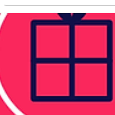
24 mar 2025
4 min de lectura
Innovación
KPIs invisibles: Los datos ocultos que
impulsan tu proceso de ventas
Descubre los datos ocultos que potencian tus ventas y cómo
capturarlos para mejorar tu estrategia de negocio.