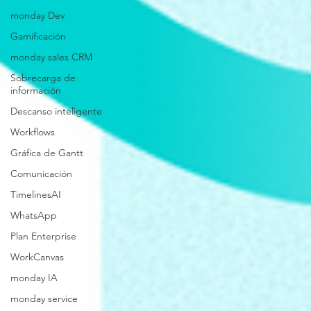
monday Dev
Gamificación
monday sales CRM
Sobrecarga de
información
Descanso inteligente
Workflows
Gráfica de Gantt
Comunicación
TimelinesAI
WhatsApp
Plan Enterprise
WorkCanvas
monday IA
monday service