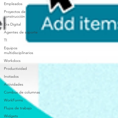
Empleados
Proyectos de
construcción
Era Digital
Agentes de soporte
TI
Equipos
multidisciplinarios
Workdocs
Productividad
Invitados
Actividades
Combos de columnas
WorkForms
Flujos de trabajo
Widgets