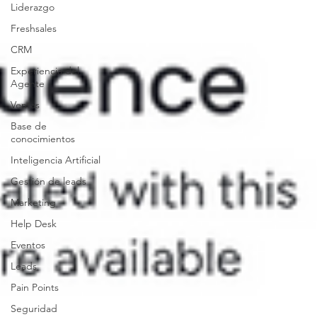
Liderazgo
Freshsales
CRM
Experiencia del
Agente
Ventas
Base de
conocimientos
Inteligencia Artificial
Gestión de leads
Marketing
Help Desk
Eventos
Leads
Pain Points
Seguridad