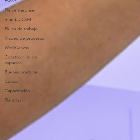
Evolve
Plan enterprise
monday CRM
Flujos de trabajo
Mapeo de procesos
WorkCanvas
Construcción de
espacios
Buenas prácticas
Cursos
Capacitación
Plantillas