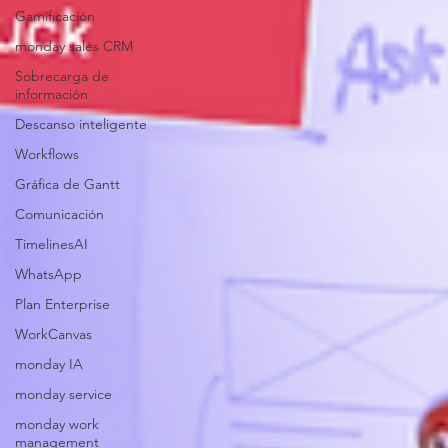
Gamificación
monday sales CRM
Sobrecarga de
información
Descanso inteligente
Workflows
Gráfica de Gantt
Comunicación
TimelinesAI
WhatsApp
Plan Enterprise
WorkCanvas
monday IA
monday service
monday work
management