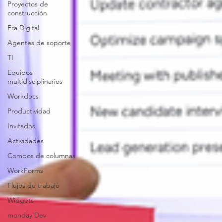
Proyectos de
construcción
Era Digital
Agentes de soporte
TI
Equipos
multidisciplinarios
Workdocs
Productividad
Invitados
Actividades
Combos de columnas
WorkForms
Flujos de trabajo
Widgets
monday Dev