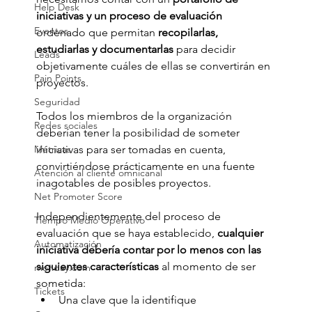
Help Desk
iniciativas y un proceso de evaluación
Eventos
ordenado que permitan 
recopilarlas, 
estudiarlas y documentarlas
 para decidir 
Leads
objetivamente cuáles de ellas se convertirán en 
Pain Points
proyectos.
Seguridad
Todos los miembros de la organización 
Redes sociales
deberían tener la posibilidad de someter 
Métricas
iniciativas para ser tomadas en cuenta, 
convirtiéndose prácticamente en una fuente 
Atención al cliente omnicanal
inagotables de posibles proyectos.
Net Promoter Score
Independientemente del proceso de 
Tiempo Medio Operativo
evaluación que se haya establecido, 
cualquier 
Automatización
iniciativa debería contar por lo menos con las 
siguientes características
 al momento de ser 
monday.com
sometida:
Tickets
Una clave que la identifique