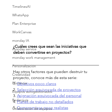
TimelinesAI
WhatsApp
Plan Enterprise
WorkCanvas
monday IA
¿Cuáles crees que sean las iniciativas que 
monday service
deben convertirse en proyectos?
monday work management
Personalización
Hay otros factores que pueden destruir tu 
Creatividad
proyecto, conoce más de esta serie:  
Eficiencia
1. 
Objetivos poco claros
2. 
Selección equivocada de proyectos
Equipos autogestionados
3. 
Asignación equivocada del personal
Redarquía
4. 
Planes de trabajo no detallados
5. 
Compromisos poco realistas
Colaboración de equipos