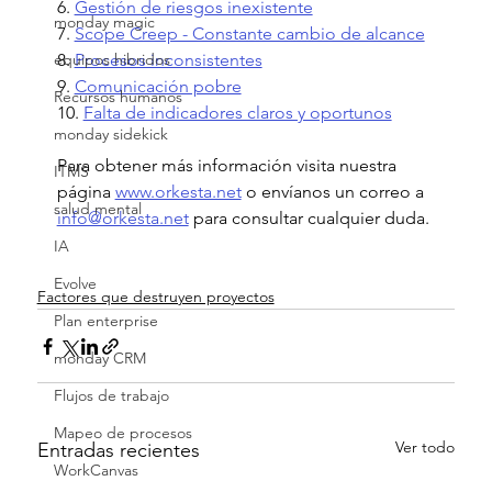
6. 
Gestión de riesgos inexistente
monday magic
7. 
Scope Creep - Constante cambio de alcance
equipos hibridos
8. 
Procesos inconsistentes
9. 
Comunicación pobre
Recursos humanos
10. 
Falta de indicadores claros y oportunos
monday sidekick
Para obtener más información visita nuestra 
ITMS
página 
www.orkesta.net
 o envíanos un correo a 
salud mental
info@orkesta.net
 para consultar cualquier duda. 
IA
Evolve
Factores que destruyen proyectos
Plan enterprise
monday CRM
Flujos de trabajo
Mapeo de procesos
Ver todo
Entradas recientes
WorkCanvas