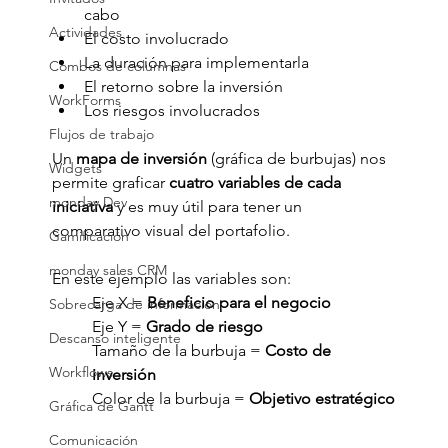
cabo
Actividades
El costo involucrado
La duración para implementarla
Combos de columnas
El retorno sobre la inversión
WorkForms
Los riesgos involucrados
Flujos de trabajo
Un 
mapa de inversión 
(gráfica de burbujas) nos 
Widgets
permite graficar 
cuatro variables de cada 
monday Dev
iniciativa
 y es muy útil para tener un 
comparativo visual del portafolio.
Gamificación
monday sales CRM
En este ejemplo las variables son:
Eje X = 
Beneficio para el negocio
Sobrecarga de información
Eje Y = 
Grado de riesgo
Descanso inteligente
Tamaño de la burbuja = 
Costo de 
Workflows
inversión
Color de la burbuja = 
Objetivo estratégico
Gráfica de Gantt
Comunicación