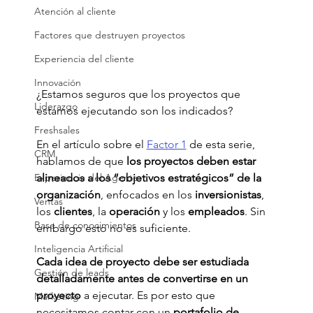
Atención al cliente
Factores que destruyen proyectos
Experiencia del cliente
Innovación
¿Estamos seguros que los proyectos que 
Liderazgo
estamos ejecutando son los indicados?
Freshsales
En el artículo sobre el 
Factor 1
 de esta serie, 
CRM
hablamos de que 
los proyectos deben estar 
Experiencia del Agente
alineados a los “objetivos estratégicos” de la 
organización
, enfocados en los
 inversionistas
, 
Ventas
los 
clientes
, la 
operación
 y los 
empleados
. Sin 
Base de conocimientos
embargo esto no es suficiente.
Inteligencia Artificial
Cada idea de proyecto debe ser estudiada 
Gestión de leads
detalladamente antes de convertirse en un 
proyecto
 a ejecutar. Es por esto que 
Marketing
necesitamos contar con un 
portafolio de 