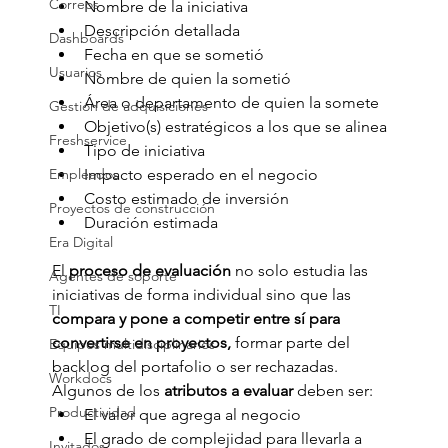
Correos
Nombre de la iniciativa
Descripción detallada
Dashboards
Fecha en que se sometió
Usuarios
Nombre de quien la sometió
Área o departamento de quien la somete
Gestión de adquisiciones
Objetivo(s) estratégicos a los que se alinea
Freshservice
Tipo de iniciativa
Empleados
Impacto esperado en el negocio
Costo estimado de inversión
Proyectos de construcción
Duración estimada
Era Digital
El 
proceso de evaluación
 no solo estudia las 
Agentes de soporte
iniciativas de forma individual sino que las 
TI
compara y pone a competir entre sí para 
convertirse en proyectos,
 formar parte del 
Equipos multidisciplinarios
backlog del portafolio o ser rechazadas. 
Workdocs
Algunos de los 
atributos a evaluar
 deben ser:
Productividad
El valor que agrega al negocio
El grado de complejidad para llevarla a 
Invitados