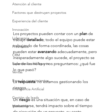
Atención al cliente
Factores que destruyen proyectos
Experiencia del cliente
Innovación
Los proyectos pueden contar con un 
plan 
de 
Liderazgo
trabajo 
detallado
; todo el equipo puede estar 
trabajando de forma coordinada, las cosas 
Freshsales
pueden estar 
avanzando 
adecuadamente, pero 
CRM
inesperadamente algo sucede, el proyecto se 
Experiencia del Agente
sale de los rieles y nos preguntamos: ¿qué fue 
lo que pasó?
Ventas
Base de conocimientos
La 
respuesta
: no estamos gestionando los 
riesgos.
Inteligencia Artificial
Gestión de leads
Un 
riesgo 
es una situación que, en caso de 
presentarse, tendrá impacto sobre el tiempo 
Marketing
de ejecución de un proyecto, su costo 