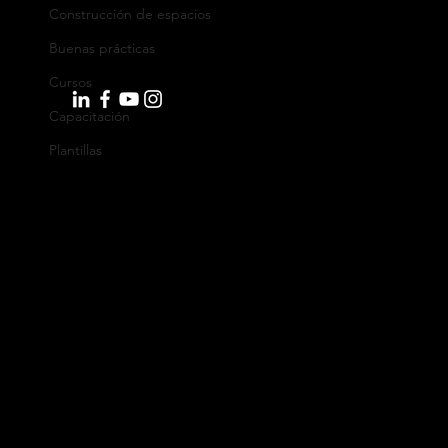
C.P. 50009, Zaragoza, España
Construcción de espacios
WhatsApp: +34 644 39 88 22
Buenas prácticas
Cursos
Capacitación
info@orkesta.net
Plantillas
Productos
monday.com
Pipedrive
Lusha
Sobre orkesta
Somos una empresa de consultoría con más