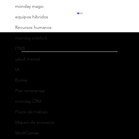
monday magic
equipos hibridos
Recursos humanos
monday sidekick
ITMS
salud mental
Dirección
IA
Oficina México
:
Evolve
Ricardo Castro 54-8, Col. Guadalupe Inn
Impulsa tu gestión multicanal con
Plan enterprise
monday work management
C.P. 01020, Ciudad de México, México
monday CRM
WhatsApp: +52 (55) 5182 6823
Tel: +52 (55) 5662 4041
Flujos de trabajo
Mapeo de procesos
Oficina España:
WorkCanvas
Calle Eduardo Ibarra 6, Edificio BSSC