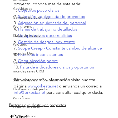
proyecto, conoce más de esta serie:  
Actividades
1. 
Objetivos poco claros
2. 
Selección equivocada de proyectos
Combos de columnas
3. 
Asignación equivocada del personal
WorkForms
4. 
Planes de trabajo no detallados
Flujos de trabajo
5. 
Compromisos poco realistas
6. 
Gestión de riesgos inexistente
Widgets
7. 
Scope Creep - Constante cambio de alcance
monday Dev
8. 
Procesos inconsistentes
9. 
Comunicación pobre
Gamificación
10. 
Falta de indicadores claros y oportunos
monday sales CRM
Para obtener más información visita nuestra 
Sobrecarga de información
página 
www.orkesta.net
 o envíanos un correo a 
Descanso inteligente
info@orkesta.net
 para consultar cualquier duda. 
Workflows
Factores que destruyen proyectos
Gráfica de Gantt
Comunicación