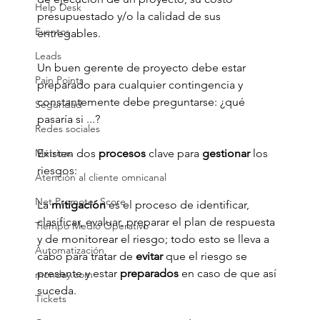
Help Desk
presupuestado y/o la calidad de sus 
Eventos
entregables.
Leads
Un buen gerente de proyecto debe estar 
Pain Points
preparado para cualquier contingencia y 
constantemente debe preguntarse: ¿qué 
Seguridad
pasaría si ...?
Redes sociales
Métricas
Existen dos 
procesos 
clave para 
gestionar 
los 
riesgos:
Atención al cliente omnicanal
Net Promoter Score
La 
mitigación 
es el proceso de identificar, 
clasificar, evaluar, preparar el plan de respuesta 
Tiempo Medio Operativo
y de monitorear el riesgo; todo esto se lleva a 
Automatización
cabo para tratar de
 evitar 
que el riesgo se 
presente y estar 
preparados 
en caso de que así 
monday.com
suceda. 
Tickets