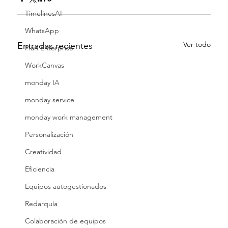
TimelinesAI
WhatsApp
Ver todo
Entradas recientes
Plan Enterprise
WorkCanvas
monday IA
monday service
monday work management
Personalización
Creatividad
Eficiencia
Equipos autogestionados
Redarquía
Colaboración de equipos