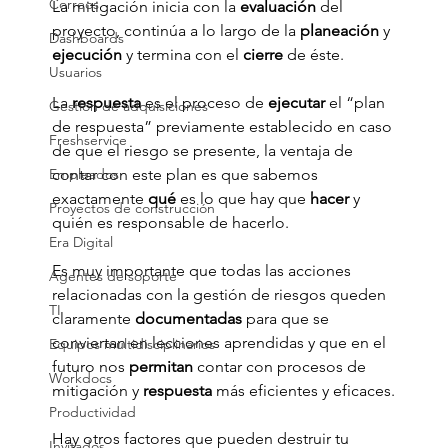
Correos
La mitigación inicia con la
 evaluación 
del 
proyecto, continúa a lo largo de la
 planeación 
y 
Dashboards
ejecución
 y termina con el 
cierre
 de éste.
Usuarios
La 
respuesta 
es el proceso de 
ejecutar 
el “plan 
Gestión de adquisiciones
de respuesta” previamente establecido en caso 
Freshservice
de que el riesgo se presente, la ventaja de 
Empleados
contar con este plan es que sabemos 
exactamente 
qué 
es lo que hay que 
hacer 
y 
Proyectos de construcción
quién es responsable de hacerlo.
Era Digital
Es muy importante que todas las acciones 
Agentes de soporte
relacionadas con la gestión de riesgos queden 
TI
claramente 
documentadas 
para que se 
conviertan en lecciones aprendidas y que en el 
Equipos multidisciplinarios
futuro nos 
permitan 
contar con procesos de 
Workdocs
mitigación y 
respuesta 
más eficientes y eficaces.
Productividad
Hay otros factores que pueden destruir tu 
Invitados