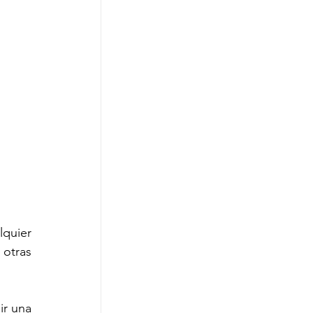
quier 
otras 
r una 