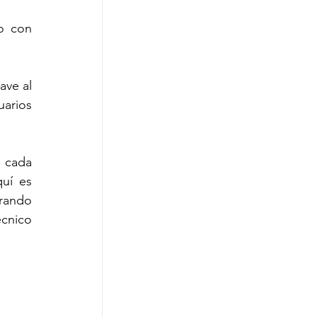
o con 
ve al 
arios 
 cada 
uí es 
rando 
cnico 