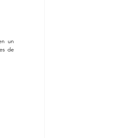
n un 
es de 