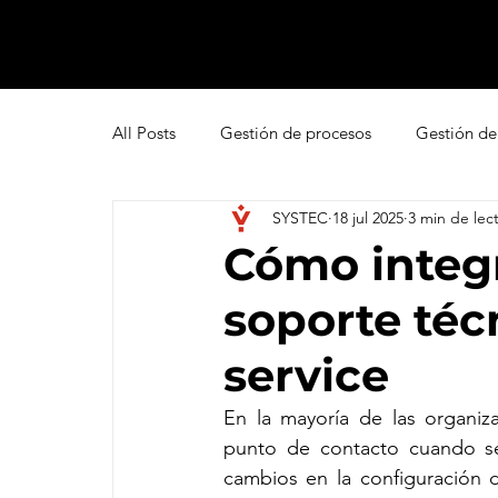
All Posts
Gestión de procesos
Gestión de
SYSTEC
18 jul 2025
3 min de lec
Pipedrive
Smartsheet Resource Manage
Cómo integr
soporte té
Innovación
Liderazgo
Freshsales
service
Gestión de leads
Marketing
Help D
En la mayoría de las organiza
punto de contacto cuando se t
cambios en la configuración d
Atención al cliente omnicanal
Net Promo