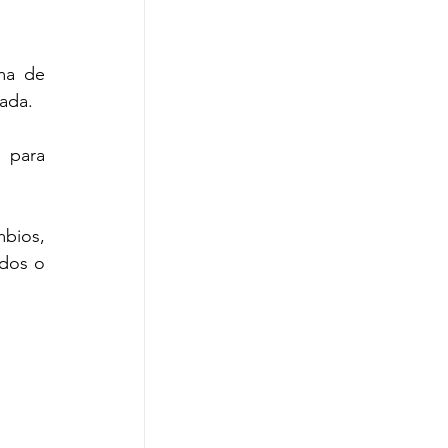
a de 
tada.
 para 
bios, 
dos o 