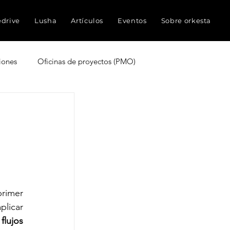
edrive
Lusha
Artículos
Eventos
Sobre orkesta
iones
Oficinas de proyectos (PMO)
truyen proyectos
Experiencia del cliente
ocimientos
Inteligencia Artificial
Redes sociales
Métricas
rimer 
licar 
lujos 