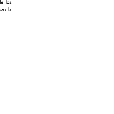
e los 
es la 