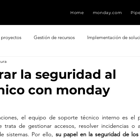
Home
monday.com
Pip
 proyectos
Gestión de recursos
Implementación de soluc
tura
ment
Freshdesk
Atención al cliente
Factores que des
ar la seguridad al
cnico con monday
CRM
Experiencia del Agente
Ventas
Base de con
esk
Eventos
Leads
Pain Points
Seguridad
ciones, el equipo de soporte técnico interno es el p
rata de gestionar accesos, resolver incidencias o ap
e sistemas. Por ello, 
su papel en la seguridad de los f
ter Score