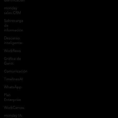
Gamificación
info@orkesta.net
monday
sales CRM
Sobrecarga
Productos
de
información
monday.com
Descanso
Pipedrive
inteligente
Workflows
Lusha
Gráfica de
Gantt
Sobre orkesta
Comunicación
TimelinesAI
Somos una empresa de consultoría con más
WhatsApp
de 37 años de experiencia en la digitalización
Plan
de proyectos y procesos. Reconocidos por
Enterprise
nuestra integridad, excelencia de trabajo y
WorkCanvas
profesionalismo.
monday IA