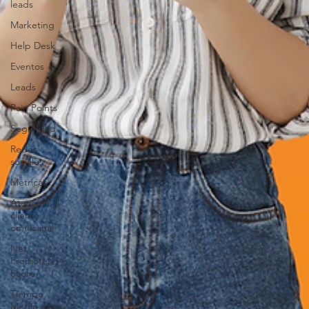
leads
Marketing
Help Desk
Eventos
Leads
Pain Points
Seguridad
Redes
sociales
Métricas
Atención al
cliente
omnicanal
Net
Promoter
Score
Tiempo
Medio