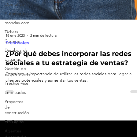
Operativo
Automatización
monday.com
Tickets
Correos
18 ene 2023
2 min de lectura
Dashboards
Freshsales
Usuarios
¿Por qué debes incorporar las redes
Gestión de
sociales a tu estrategia de ventas?
adquisiciones
Freshservice
Descubre la importancia de utilizar las redes sociales para llegar a
Empleados
clientes potenciales y aumentar tus ventas.
Proyectos
de
construcción
Era Digital
Agentes
de soporte