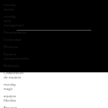
monday
Aviso de privacidad
service
Buzón de transparencia
monday
work
Bolsa de trabajo
management
Personalización
Creatividad
Eficiencia
© 2025 Servicios
y Sistemas Tecnológicos para la
Equipos
autogestionados
Construcción, S.A. de C.V
.
Redarquía
Colaboración
de equipos
monday
magic
equipos
hibridos
Recursos