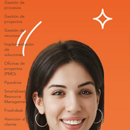
Gestión de
procesos
Gestión de
proyectos
Gestión de
recursos
Implementación
de
soluciones
Oficinas de
proyectos
(PMO)
Pipedrive
Smartsheet
Resource
Management
Freshdesk
Atención al
cliente