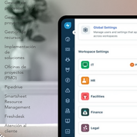
Gestión de
procesos
Gestión de
proyectos
Gestión de
recursos
Implementación
de
soluciones
Oficinas de
proyectos
(PMO)
Pipedrive
Smartsheet
Resource
Management
Freshdesk
Atención al
cliente