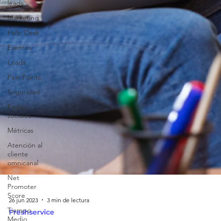
leads
Marketing
Help Desk
Eventos
Leads
Pain Points
Seguridad
Redes
sociales
Métricas
Atención al
cliente
omnicanal
Net
Promoter
Score
Tiempo
Medio