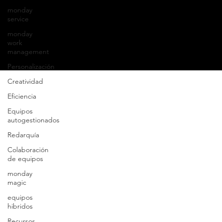
monday
service
monday
work
© 2025 Servicios
y Sistemas Tecnológicos para la
management
Construcción, S.A. de C.V
.
Personalización
Creatividad
Eficiencia
Equipos
autogestionados
Redarquía
Colaboración
de equipos
monday
magic
equipos
hibridos
Recursos