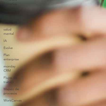
humanos
monday
sidekick
ITMS
salud
mental
IA
Evolve
Plan
enterprise
monday
CRM
Flujos de
trabajo
Mapeo de
procesos
WorkCanvas