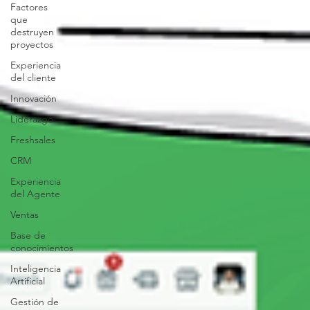
Factores
que
destruyen
proyectos
Experiencia
del cliente
Innovación
Liderazgo
Freshsales
CRM
Experiencia
del Agente
Ventas
Base de
conocimientos
Inteligencia
Artificial
Gestión de