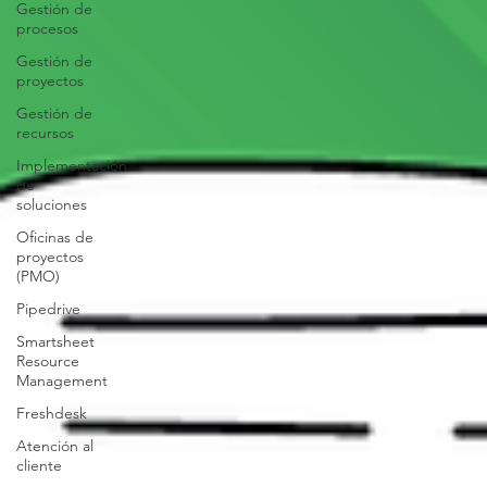
Gestión de
procesos
Gestión de
proyectos
Gestión de
recursos
Implementación
de
soluciones
Oficinas de
proyectos
(PMO)
Pipedrive
Smartsheet
Resource
Management
Freshdesk
Atención al
cliente