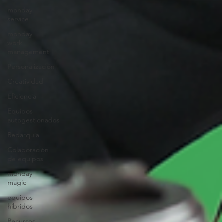
monday
service
monday
work
management
Personalización
Creatividad
Eficiencia
Equipos
autogestionados
Redarquía
Colaboración
de equipos
monday
magic
equipos
hibridos
Recursos