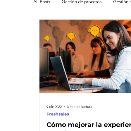
All Posts
Gestión de procesos
Gestión 
Pipedrive
Smartsheet Resource Mana
Innovación
Liderazgo
Freshsales
Gestión de leads
Marketing
Help
Atención al cliente omnicanal
Net Pro
9 dic 2022
3 min de lectura
Freshsales
Cómo mejorar la experie