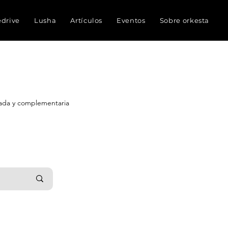
edrive
Lusha
Artículos
Eventos
Sobre orkesta
nada y complementaria