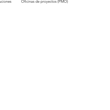
uciones
Oficinas de proyectos (PMO)
estruyen proyectos
Experiencia del cliente
onocimientos
Inteligencia Artificial
Redes sociales
Métricas