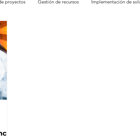
de proyectos
Gestión de recursos
Implementación de sol
gement
Freshdesk
Atención al cliente
Factores que d
CRM
Experiencia del Agente
Ventas
Base de c
 Desk
Eventos
Leads
Pain Points
Seguridad
moter Score
ncia