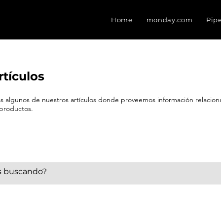
Home
monday.com
Pip
rtículos
eas algunos de nuestros artículos donde proveemos información relacio
 productos.