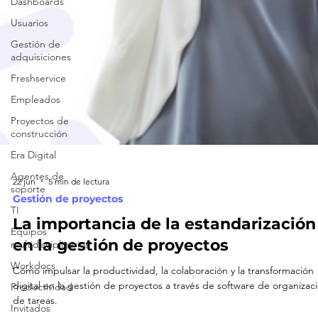
Dashboards
Usuarios
Gestión de
adquisiciones
Freshservice
Empleados
Proyectos de
construcción
Era Digital
Agentes de
soporte
22 jun
5 min de lectura
TI
Gestión de proyectos
Equipos
La importancia de la estandarización
multidisciplinarios
en la gestión de proyectos
Workdocs
Productividad
Cómo impulsar la productividad, la colaboración y la transformación
Invitados
digital en la gestión de proyectos a través de software de organizac