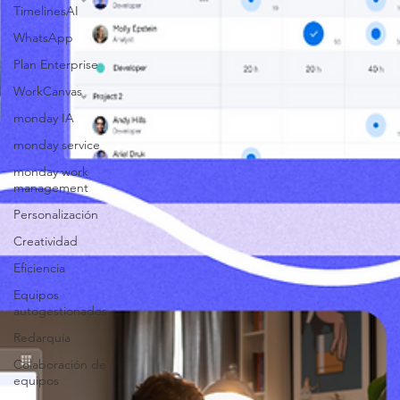
TimelinesAI
WhatsApp
Plan Enterprise
WorkCanvas
monday IA
monday service
monday work
management
Personalización
Creatividad
Eficiencia
Equipos
autogestionados
Redarquía
Colaboración de
equipos