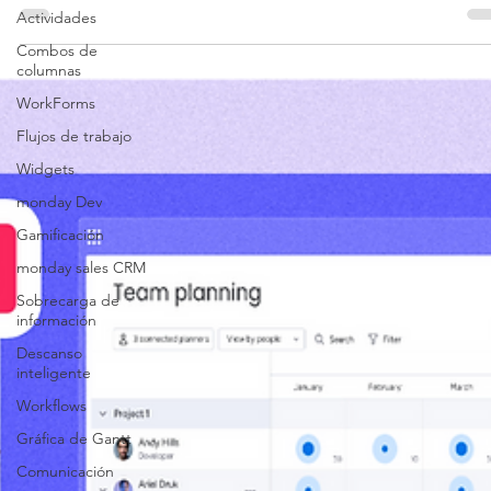
de tareas.
Actividades
Combos de
columnas
WorkForms
Flujos de trabajo
Widgets
monday Dev
Gamificación
monday sales CRM
Sobrecarga de
información
Descanso
inteligente
Workflows
Gráfica de Gantt
Comunicación