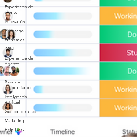
Experiencia del
cliente
Innovación
Liderazgo
Freshsales
CRM
Experiencia del
Agente
Ventas
Base de
conocimientos
Inteligencia
Artificial
Gestión de leads
Marketing
Help Desk