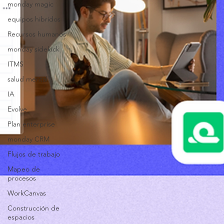
monday magic
equipos hibridos
Recursos humanos
monday sidekick
ITMS
salud mental
IA
Evolve
Plan enterprise
monday CRM
Flujos de trabajo
Mapeo de
procesos
WorkCanvas
Construcción de
espacios