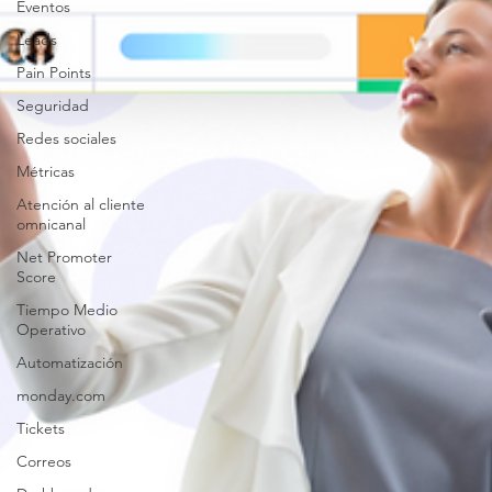
Eventos
Leads
Pain Points
Seguridad
Redes sociales
Métricas
Atención al cliente
omnicanal
Net Promoter
Score
Tiempo Medio
Operativo
Automatización
monday.com
Tickets
Correos