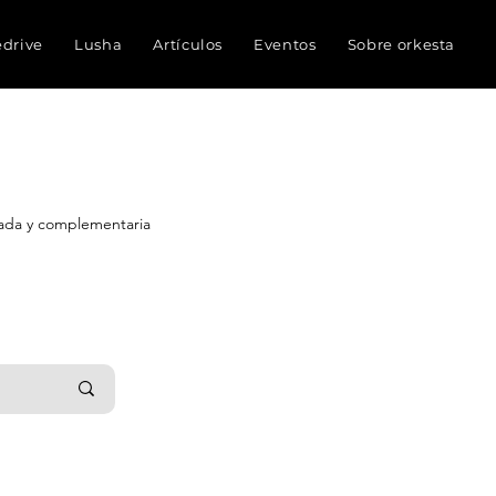
edrive
Lusha
Artículos
Eventos
Sobre orkesta
nada y complementaria