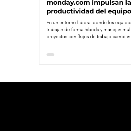
monday.com impulsan l
productividad del equip
En un entorno laboral donde los equipo
trabajan de forma híbrida y manejan múltiples
proyectos con flujos de trabajo cambiant
claridad visual es fundamental para la
productividad. monday.com permite que cada
miembro del equipo tenga acceso a la
información que necesita sin perder ti
buscando actualizaciones o solicitando
reportes, ya que su estructura basada en
tableros ofrece una visión clara y colaborativa
del trabajo. Cada tablero en monday.c
representa un
Dirección
Oficina México
:
Ricardo Castro 54-8, Col. Guadalupe 