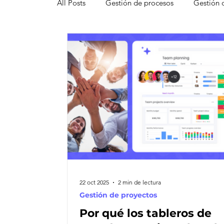
All Posts
Gestión de procesos
Gestión 
Pipedrive
Smartsheet Resource Mana
Innovación
Liderazgo
Freshsales
Gestión de leads
Marketing
Help
Atención al cliente omnicanal
Net Pro
22 oct 2025
2 min de lectura
Gestión de proyectos
Por qué los tableros de