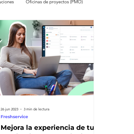
uciones
Oficinas de proyectos (PMO)
estruyen proyectos
Experiencia del cliente
onocimientos
Inteligencia Artificial
Redes sociales
Métricas
26 jun 2023
3 min de lectura
Freshservice
Mejora la experiencia de tus