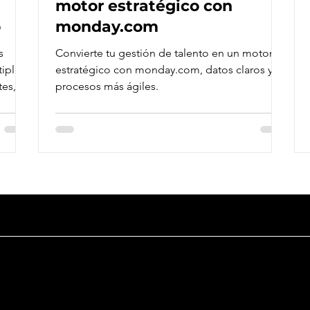
a
motor estratégico con
o
monday.com
s
Convierte tu gestión de talento en un motor
estratégico con monday.com, datos claros y
es, la
procesos más ágiles.
empo
om
Productos
Sobre orkesta
Somos una empresa de consultoría
monday.com
Inn