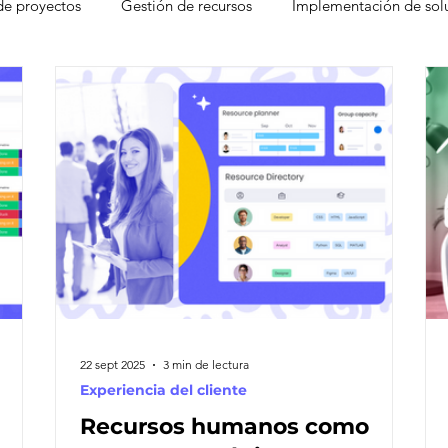
de proyectos
Gestión de recursos
Implementación de sol
gement
Freshdesk
Atención al cliente
Factores que d
CRM
Experiencia del Agente
Ventas
Base de c
 Desk
Eventos
Leads
Pain Points
Seguridad
moter Score
22 sept 2025
3 min de lectura
Experiencia del cliente
Recursos humanos como