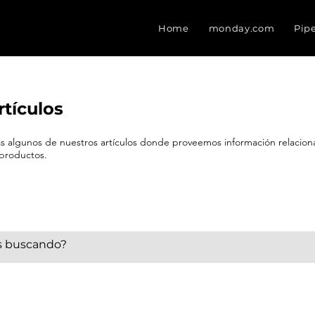
Home
monday.com
Pip
rtículos
eas algunos de nuestros artículos donde proveemos información relacio
 productos.