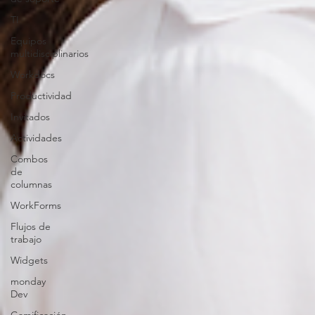
TI
Equipos
multidisciplinarios
Workdocs
Productividad
Invitados
Actividades
Combos
de
columnas
WorkForms
Flujos de
trabajo
Widgets
monday
Dev