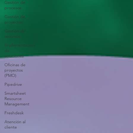
Gestión de
procesos
Gestión de
proyectos
Gestión de
recursos
Implementación
de
soluciones
Oficinas de
proyectos
(PMO)
Pipedrive
Smartsheet
Resource
Management
Freshdesk
Atención al
cliente