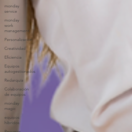
monday
service
monday
work
management
Personalización
Creatividad
Eficiencia
Equipos
autogestionados
Redarquía
Colaboración
de equipos
monday
magic
equipos
hibridos
Recursos