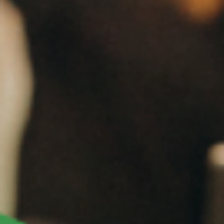
18 oct 2022
3 min de lectura
Freshdesk
La experiencia del agente, ¿Qué es y
por qué debes mejorarla?
La experiencia de tus agentes debe convertirse en una prioridad
estratégica para el éxito de tu empresa. Conoce la manera de lograr