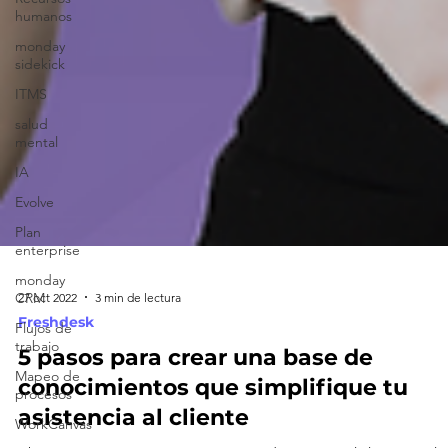
humanos
monday
sidekick
ITMS
salud
mental
IA
Evolve
Plan
enterprise
monday
CRM
Flujos de
trabajo
Mapeo de
procesos
WorkCanvas