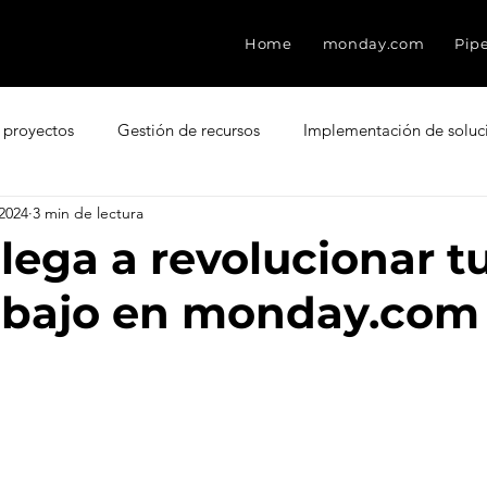
Home
monday.com
Pip
 proyectos
Gestión de recursos
Implementación de soluc
2024
3 min de lectura
ment
Freshdesk
Atención al cliente
Factores que des
lega a revolucionar t
rabajo en monday.com
CRM
Experiencia del Agente
Ventas
Base de con
esk
Eventos
Leads
Pain Points
Seguridad
ter Score