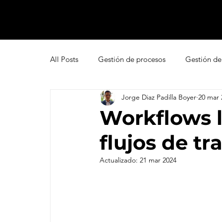
All Posts
Gestión de procesos
Gestión de
Jorge Diaz Padilla Boyer
20 mar 
Pipedrive
Smartsheet Resource Manage
Workflows l
flujos de t
Innovación
Liderazgo
Freshsales
Actualizado:
21 mar 2024
Gestión de leads
Marketing
Help D
Atención al cliente omnicanal
Net Promo