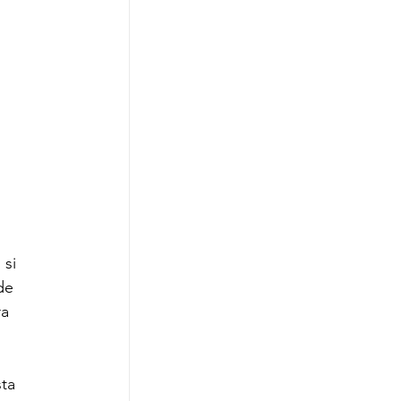
si 
de 
a 
ta 