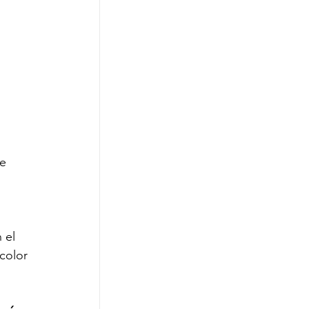
e 
 el 
color 