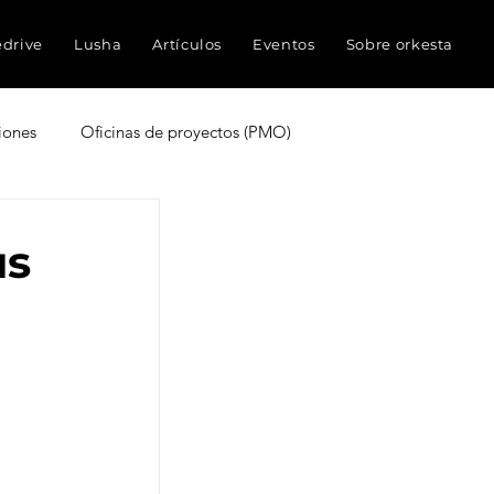
edrive
Lusha
Artículos
Eventos
Sobre orkesta
iones
Oficinas de proyectos (PMO)
truyen proyectos
Experiencia del cliente
us
ocimientos
Inteligencia Artificial
Redes sociales
Métricas