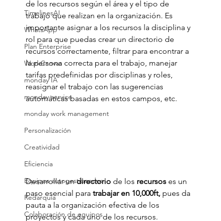
de los recursos según el área y el tipo de 
TimelinesAI
trabajo que realizan en la organización. Es 
importante asignar a los recursos la disciplina y 
WhatsApp
rol para que puedas crear un directorio de 
Plan Enterprise
recursos correctamente, filtrar para encontrar a 
la persona correcta para el trabajo, manejar 
WorkCanvas
tarifas predefinidas por disciplinas y roles, 
monday IA
reasignar el trabajo con las sugerencias 
monday service
automáticas basadas en estos campos, etc.  
monday work management
Personalización
Creatividad
Eficiencia
Equipos autogestionados
Desarrollar un 
directorio
 de los
 recursos 
es un 
paso esencial para
 trabajar en 10,000ft, 
pues da 
Redarquía
pauta a la
organización efectiva de los 
Colaboración de equipos
proyectos y cada uno de los recursos. 