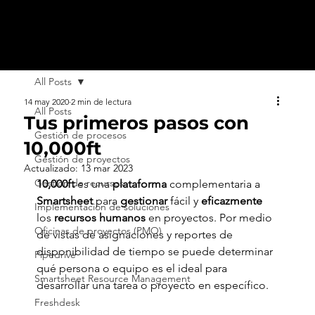
All Posts
14 may 2020
2 min de lectura
All Posts
Tus primeros pasos con
Gestión de procesos
10,000ft
Gestión de proyectos
Actualizado:
13 mar 2023
Gestión de recursos
10,000ft 
es una 
plataforma 
complementaria a
Smartsheet 
para
 gestionar 
fácil y 
eficazmente 
Implementación de soluciones
los 
recursos humanos
 en proyectos.
Por medio 
Oficinas de proyectos (PMO)
de vistas de asignaciones y reportes de 
disponibilidad de tiempo se puede determinar 
Pipedrive
qué persona o equipo es el ideal para 
Smartsheet Resource Management
desarrollar una tarea o proyecto en específico.
Freshdesk