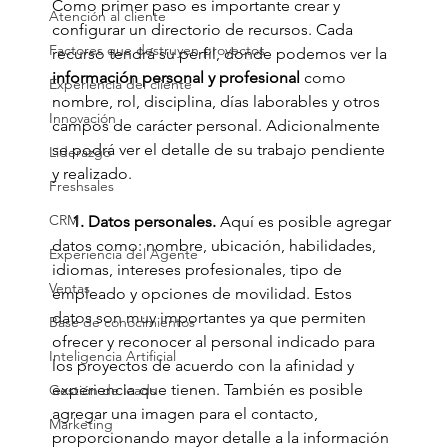
Como primer paso es importante crear y 
Atención al cliente
configurar un directorio de recursos. Cada 
Factores que destruyen proyectos
recurso tendrá su perfil, donde podemos ver la
información personal y profesional 
como 
Experiencia del cliente
nombre, rol, disciplina, días laborables y otros 
Innovación
campos de carácter personal. Adicionalmente 
se podrá ver el detalle de su trabajo pendiente 
Liderazgo
y realizado.
Freshsales
CRM
     1. Datos personales. 
Aquí es posible agregar 
datos como: nombre, ubicación, habilidades, 
Experiencia del Agente
idiomas, intereses profesionales, tipo de 
Ventas
empleado y opciones de movilidad. Estos 
datos son muy importantes ya que permiten 
Base de conocimientos
ofrecer y reconocer al personal indicado para 
Inteligencia Artificial
los proyectos de acuerdo con la afinidad y 
experiencia que tienen. También es posible 
Gestión de leads
agregar una imagen para el contacto, 
Marketing
proporcionando mayor detalle a la información 