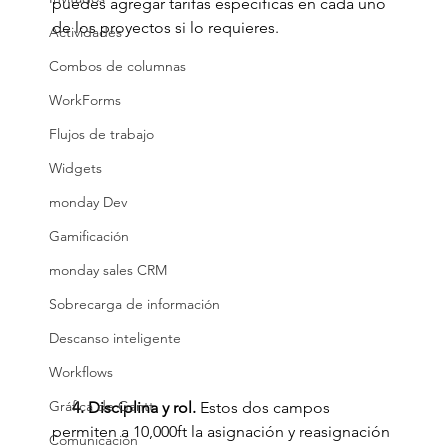
puedes agregar tarifas específicas en cada uno 
de los proyectos si lo requieres. 
Actividades
Combos de columnas
WorkForms
Flujos de trabajo
Widgets
monday Dev
Gamificación
monday sales CRM
Sobrecarga de información
Descanso inteligente
Workflows
Gráfica de Gantt
     4. Disciplina y rol. 
Estos dos campos 
permiten a 10,000ft la asignación y reasignación 
Comunicación