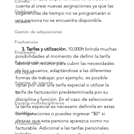
Correos
cuenta al crear nuevas asignaciones ya que las 
Dashboards
sugerencias de tiempo no se programarán si 
una persona no se encuentra disponible.  
Usuarios
Gestión de adquisiciones
Freshservice
     3. Tarifas y utilización. 
10,000ft brinda muchas 
Empleados
posibilidades al momento de definir la tarifa 
Proyectos de construcción
laboral del recurso para cubrir las necesidades 
de los usuarios, adaptándose a las diferentes 
Era Digital
formas de trabajar; por ejemplo, es posible 
Agentes de soporte
optar por usar una tarifa especial o utilizar la 
tarifa de facturación predeterminada por su 
TI
disciplina y función. En el caso de seleccionar 
Equipos multidisciplinarios
la tarifa especial es necesario definirla en estas 
Workdocs
configuraciones o puedes ingresar “$0” si 
deseas que esta persona aparezca como no 
Productividad
facturable. Adicional a las tarifas personales, 
Invitados