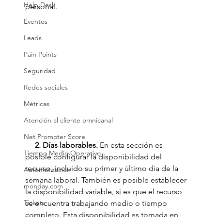
Help Desk
personal. 
Eventos
Leads
Pain Points
Seguridad
Redes sociales
Métricas
Atención al cliente omnicanal
Net Promoter Score
     2. Días laborables.
 En esta sección es 
Tiempo Medio Operativo
posible configurar la disponibilidad del 
recurso, incluido su primer y último día de la 
Automatización
semana laboral. También es posible establecer 
monday.com
la disponibilidad variable, si es que el recurso 
Tickets
se encuentra trabajando medio o tiempo 
completo. Esta disponibilidad es tomada en 