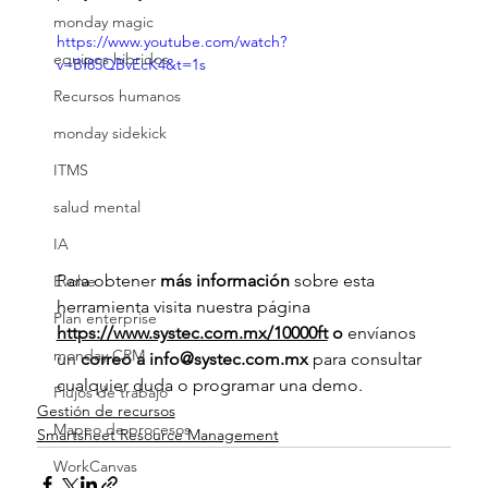
monday magic
https://www.youtube.com/watch?
equipos hibridos
v=Bf85QBvEcK4&t=1s
Recursos humanos
monday sidekick
ITMS
salud mental
IA
Para obtener 
más información 
sobre esta 
Evolve
herramienta visita nuestra página 
Plan enterprise
https://www.systec.com.mx/10000ft
 o 
envíanos 
monday CRM
un
 correo a info@systec.com.mx 
para consultar 
cualquier duda o programar una demo. 
Flujos de trabajo
Gestión de recursos
Mapeo de procesos
Smartsheet Resource Management
WorkCanvas