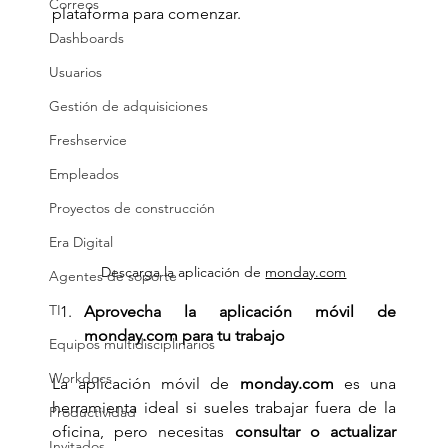
Correos
plataforma para comenzar.
Dashboards
Usuarios
Gestión de adquisiciones
Freshservice
Empleados
Proyectos de construcción
Era Digital
Descarga la aplicación de 
monday.com
Agentes de soporte
TI
Aprovecha la aplicación móvil de 
monday.com
 para tu trabajo
Equipos multidisciplinarios
Workdocs
La aplicación móvil de 
monday.com
 es una 
herramienta ideal si sueles trabajar fuera de la 
Productividad
oficina, pero necesitas 
consultar o actualizar 
Invitados