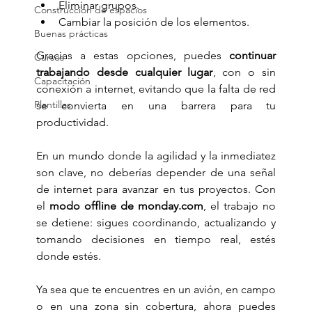
Eliminar grupos.
Construcción de espacios
Cambiar la posición de los elementos.
Buenas prácticas
Gracias a estas opciones, puedes 
continuar 
Cursos
trabajando desde cualquier lugar
, con o sin 
Capacitación
conexión a internet, evitando que la falta de red 
Plantillas
se convierta en una barrera para tu 
productividad.
En un mundo donde la agilidad y la inmediatez 
son clave, no deberías depender de una señal 
de internet para avanzar en tus proyectos. Con 
el 
modo offline de 
monday.com
, el trabajo no 
se detiene: sigues coordinando, actualizando y 
tomando decisiones en tiempo real, estés 
donde estés.
Ya sea que te encuentres en un avión, en campo 
o en una zona sin cobertura, ahora puedes 