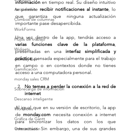
información
 en tiempo real. Su diseño intuitivo 
te permite 
recibir notificaciones al instante
, lo 
Actividades
que garantiza que ninguna actualización 
Combos de columnas
importante pase desapercibida.
WorkForms
Una vez dentro de la app, tendrás acceso a 
Flujos de trabajo
varias funciones clave de la plataforma
, 
Widgets
presentadas en una 
interfaz simplificada y 
práctica
, pensada especialmente para el trabajo 
monday Dev
en campo o en contextos donde no tienes 
Gamificación
acceso a una computadora personal.
monday sales CRM
No temes a perder la conexión a la red de 
Sobrecarga de información
internet
Descanso inteligente
Al igual que en su versión de escritorio, la app 
Workflows
de 
monday.com
 necesita conexión a internet 
Gráfica de Gantt
para sincronizar los datos con los que 
interactúas. Sin embargo, una de sus grandes 
Comunicación