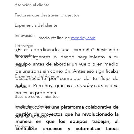
Atención al cliente
Factores que destruyen proyectos
Experiencia del cliente
Innovación
modo off-line de 
monday.com
Liderazgo
¿Estás coordinando una campaña? Revisando 
Freshsales
tareas urgentes o dando seguimiento a tu 
equipo antes de abordar un vuelo o en medio 
CRM
de una zona sin conexión. Antes eso significaba 
Experiencia del Agente
desconectarte por completo de tu flujo de 
trabajo. Pero hoy, gracias a 
monday.com
 eso ya 
Ventas
no es un problema. 
Base de conocimientos
Inteligencia Artificial
monday.com
es una plataforma colaborativa de 
gestión de proyectos que ha revolucionado la 
Gestión de leads
manera en que los equipos trabajan, al 
Marketing
centralizar procesos y automatizar tareas 