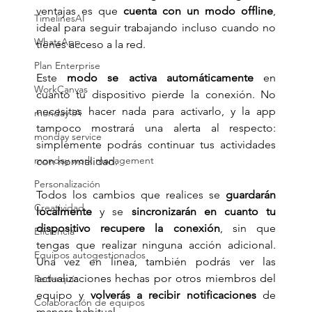
ventajas es que 
cuenta con un modo offline
, 
TimelinesAI
ideal para seguir trabajando incluso cuando no 
WhatsApp
tienes acceso a la red.
Plan Enterprise
Este 
modo se activa automáticamente
 en 
WorkCanvas
cuanto tu dispositivo pierde la conexión. No 
necesitas hacer nada para activarlo, y la app 
monday IA
tampoco mostrará una alerta al respecto: 
monday service
simplemente podrás continuar tus actividades 
monday work management
con normalidad.
Personalización
Todos los cambios que realices se 
guardarán 
Creatividad
localmente
 y se 
sincronizarán en cuanto tu 
dispositivo recupere la conexión
, sin que 
Eficiencia
tengas que realizar ninguna acción adicional. 
Equipos autogestionados
Una vez en línea, también podrás ver las 
actualizaciones hechas por otros miembros del 
Redarquía
equipo y 
volverás a recibir notificaciones
 de 
Colaboración de equipos
manera habitual.