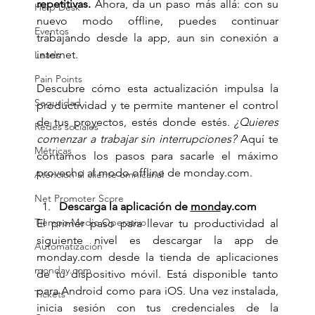
repetitivas.
 Ahora, da un paso más allá: con su 
Help Desk
nuevo modo offline, puedes continuar 
Eventos
trabajando desde la app, aun sin conexión a 
internet.
Leads
Pain Points
Descubre cómo esta actualización impulsa la 
Seguridad
productividad y te permite mantener el control 
de tus proyectos, estés donde estés. 
¿Quieres 
Redes sociales
comenzar a trabajar sin interrupciones?
 Aquí te 
Métricas
contamos los pasos para sacarle el máximo 
provecho al modo offline de 
monday.com
. 
Atención al cliente omnicanal
Net Promoter Score
Descarga la aplicación de 
mond
ay.com
Tiempo Medio Operativo
El primer paso para llevar tu productividad al 
siguiente nivel es descargar la app de 
Automatización
monday.com
 desde la tienda de aplicaciones 
monday.com
de tu dispositivo móvil. Está disponible tanto 
para Android como para iOS. Una vez instalada, 
Tickets
inicia sesión con tus credenciales de la 