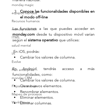
monday magic
Conoce las funcionalidades disponibles en 
equipos hibridos
el modo off-line
Recursos humanos
Las funciones a las que puedes acceder en 
monday sidekick
monday.com
 desde tu dispositivo móvil varían 
ITMS
según el 
sistema operativo
 que utilices:
salud mental
 En iOS, podrás:
IA
Cambiar los valores de columna.
Evolve
En Android, tendrás acceso a más 
Plan enterprise
funcionalidades, como:
monday CRM
Cambiar los valores de columna.
Crear nuevos elementos.
Flujos de trabajo
Renombrar elementos.
Mapeo de procesos
Eliminar elementos.
WorkCanvas
Eliminar columnas.