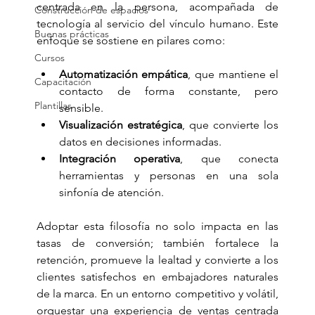
centrada en la persona, acompañada de 
Construcción de espacios
tecnología al servicio del vínculo humano. Este 
Buenas prácticas
enfoque se sostiene en pilares como: 
Cursos
Automatización empática
, que mantiene el 
Capacitación
contacto de forma constante, pero 
Plantillas
sensible.
Visualización estratégica
, que convierte los 
datos en decisiones informadas.
Integración operativa
, que conecta 
herramientas y personas en una sola 
sinfonía de atención.
Adoptar esta filosofía no solo impacta en las 
tasas de conversión; también fortalece la 
retención, promueve la lealtad y convierte a los 
clientes satisfechos en embajadores naturales 
de la marca. En un entorno competitivo y volátil, 
orquestar una experiencia de ventas centrada 