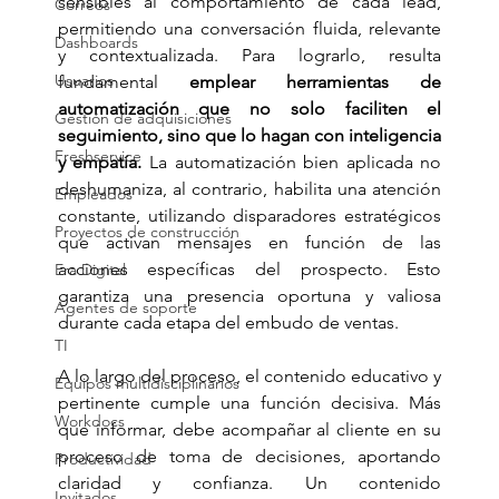
sensibles al comportamiento de cada lead, 
Correos
permitiendo una conversación fluida, relevante 
Dashboards
y contextualizada. Para lograrlo, resulta 
Usuarios
fundamental 
emplear herramientas de 
automatización que no solo faciliten el 
Gestión de adquisiciones
seguimiento, sino que lo hagan con inteligencia 
Freshservice
y empatía.
 La automatización bien aplicada no 
deshumaniza, al contrario, habilita una atención 
Empleados
constante, utilizando disparadores estratégicos 
Proyectos de construcción
que activan mensajes en función de las 
acciones específicas del prospecto. Esto 
Era Digital
garantiza una presencia oportuna y valiosa 
Agentes de soporte
durante cada etapa del embudo de ventas.
TI
A lo largo del proceso, el contenido educativo y 
Equipos multidisciplinarios
pertinente cumple una función decisiva. Más 
Workdocs
que informar, debe acompañar al cliente en su 
proceso de toma de decisiones, aportando 
Productividad
claridad y confianza. Un contenido 
Invitados