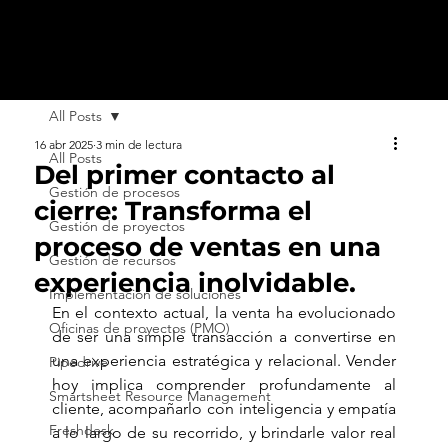
All Posts
16 abr 2025
3 min de lectura
All Posts
Del primer contacto al
Gestión de procesos
cierre: Transforma el
Gestión de proyectos
proceso de ventas en una
Gestión de recursos
experiencia inolvidable.
Implementación de soluciones
En el contexto actual, la venta ha evolucionado 
Oficinas de proyectos (PMO)
de ser una simple transacción a convertirse en 
una experiencia estratégica y relacional. Vender 
Pipedrive
hoy implica comprender profundamente al 
Smartsheet Resource Management
cliente, acompañarlo con inteligencia y empatía 
Freshdesk
a lo largo de su recorrido, y brindarle valor real 