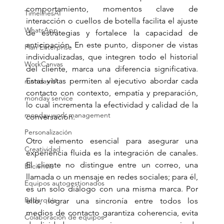
comportamiento, momentos clave de 
TimelinesAI
interacción o cuellos de botella facilita el ajuste 
WhatsApp
de estrategias y fortalece la capacidad de 
anticipación. En este punto, disponer de vistas 
Plan Enterprise
individualizadas, que integren todo el historial 
WorkCanvas
del cliente, marca una diferencia significativa. 
Estas vistas permiten al ejecutivo abordar cada 
monday IA
contacto con contexto, empatía y preparación, 
monday service
lo cual incrementa la efectividad y calidad de la 
monday work management
conversación.
Personalización
Otro elemento esencial para asegurar una 
Creatividad
experiencia fluida es la integración de canales. 
El cliente no distingue entre un correo, una 
Eficiencia
llamada o un mensaje en redes sociales; para él, 
Equipos autogestionados
es un solo diálogo con una misma marca. Por 
Redarquía
ello, lograr una sincronía entre todos los 
medios de contacto garantiza coherencia, evita 
Colaboración de equipos