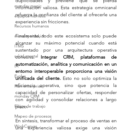
duplicidades y previene que se pierda 
monday magic
información valiosa. Esta estrategia omnicanal 
refuerza la confianza del cliente al ofrecerle una 
equipos hibridos
experiencia sin fricciones.
Recursos humanos
Finalmente, todo este ecosistema solo puede 
monday sidekick
alcanzar su máximo potencial cuando está 
ITMS
sustentado por una arquitectura operativa 
salud mental
cohesiva. 
Integrar CRM, plataformas de 
automatización, analítica y comunicación en un 
IA
entorno interoperable proporciona una visión 
Evolve
unificada del cliente.
 Esto no solo optimiza la 
eficiencia operativa, sino que potencia la 
Plan enterprise
capacidad de personalizar ofertas, responder 
monday CRM
con agilidad y consolidar relaciones a largo 
Flujos de trabajo
plazo.
Mapeo de procesos
En síntesis, transformar el proceso de ventas en 
WorkCanvas
una experiencia valiosa exige una visión 