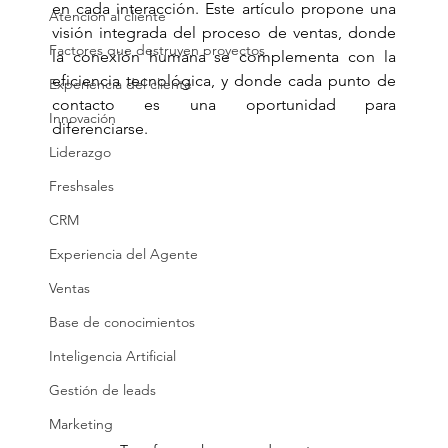
en cada interacción. Este artículo propone una 
Atención al cliente
visión integrada del proceso de ventas, donde 
Factores que destruyen proyectos
la conexión humana se complementa con la 
eficiencia tecnológica, y donde cada punto de 
Experiencia del cliente
contacto es una oportunidad para 
Innovación
diferenciarse. 
Liderazgo
Freshsales
CRM
Experiencia del Agente
Ventas
Base de conocimientos
Inteligencia Artificial
Gestión de leads
Marketing