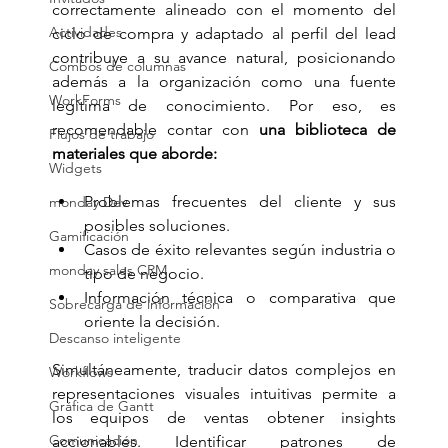
correctamente alineado con el momento del 
Actividades
ciclo de compra y adaptado al perfil del lead 
contribuye a su avance natural, posicionando 
Combos de columnas
además a la organización como una fuente 
WorkForms
legítima de conocimiento. Por eso, es 
recomendable contar con 
una biblioteca de 
Flujos de trabajo
materiales que aborde:
Widgets
Problemas frecuentes del cliente y sus 
monday Dev
posibles soluciones.
Gamificación
Casos de éxito relevantes según industria o 
monday sales CRM
tipo de negocio.
Información técnica o comparativa que 
Sobrecarga de información
oriente la decisión.
Descanso inteligente
Simultáneamente, traducir datos complejos en 
Workflows
representaciones visuales intuitivas permite a 
Gráfica de Gantt
los equipos de ventas obtener insights 
Comunicación
accionables. Identificar patrones de 