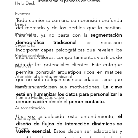
Transforma el proceso de ventas.
Help Desk
Eventos
Todo comienza con una comprensión profunda 
Leads
del mercado y de los perfiles que lo habitan. 
Pain Points
Para ello, ya no basta con la 
segmentación 
demográfica tradicional
; es necesario 
Seguridad
incorporar capas psicográficas que revelen los 
Redes sociales
intereses, valores, comportamientos y estilos de 
vida de los potenciales clientes. Este enfoque 
Métricas
permite construir arquetipos ricos en matices 
Atención al cliente omnicanal
que no solo reflejan sus necesidades, sino que 
también anticipan sus motivaciones. 
La clave 
Net Promoter Score
está en humanizar los datos para personalizar la 
Tiempo Medio Operativo
comunicación desde el primer contacto.
Automatización
Una vez establecido este entendimiento, 
el 
monday.com
diseño de flujos de interacción dinámicos se 
Tickets
vuelve esencial.
 Estos deben ser adaptables y 