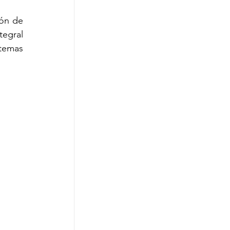
ón de 
egral 
emas 