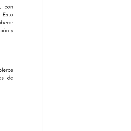
, con 
 Esto 
berar 
ión y 
leros 
s de 