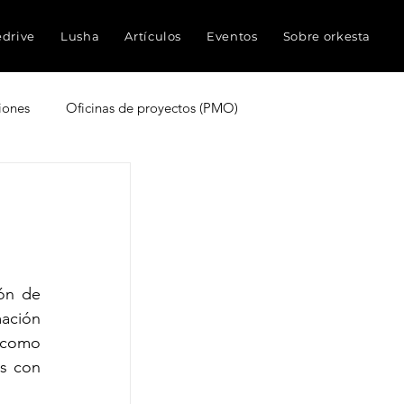
edrive
Lusha
Artículos
Eventos
Sobre orkesta
iones
Oficinas de proyectos (PMO)
truyen proyectos
Experiencia del cliente
ocimientos
Inteligencia Artificial
ón de 
ción 
Redes sociales
Métricas
organizacional. En este contexto, plataformas de gestión del trabajo como 
s con 