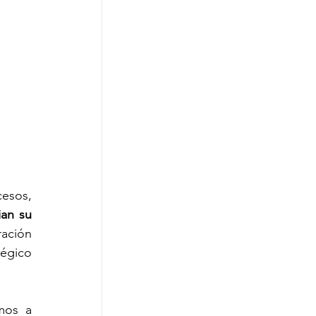
esos, 
an su 
ación 
égico 
mos a 