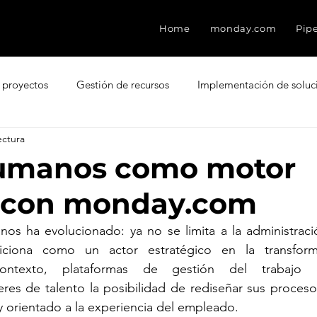
Home
monday.com
Pip
 proyectos
Gestión de recursos
Implementación de soluc
ectura
ment
Freshdesk
Atención al cliente
Factores que des
umanos como motor
o con monday.com
CRM
Experiencia del Agente
Ventas
Base de con
s ha evolucionado: ya no se limita a la administraci
ciona como un actor estratégico en la transforma
esk
Eventos
Leads
Pain Points
Seguridad
deres de talento la posibilidad de rediseñar sus proceso
 y orientado a la experiencia del empleado.
ter Score