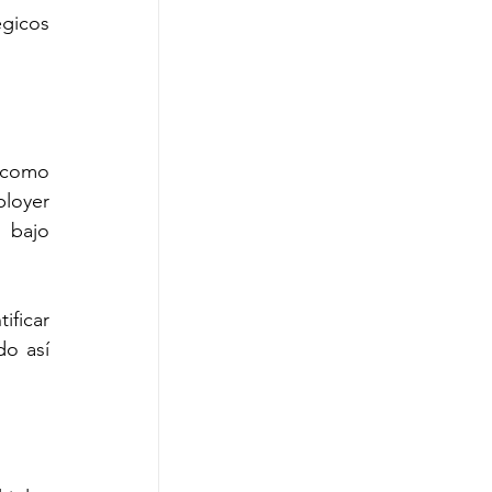
gicos 
 como 
loyer 
 bajo 
ficar 
o así 