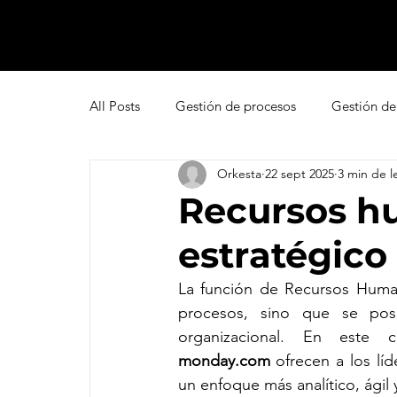
All Posts
Gestión de procesos
Gestión de
Orkesta
22 sept 2025
3 min de l
Pipedrive
Smartsheet Resource Manage
Recursos h
estratégic
Innovación
Liderazgo
Freshsales
La función de Recursos Humano
procesos, sino que se posi
Gestión de leads
Marketing
Help D
monday.com
 ofrecen a los lí
un enfoque más analítico, ágil
Atención al cliente omnicanal
Net Promo