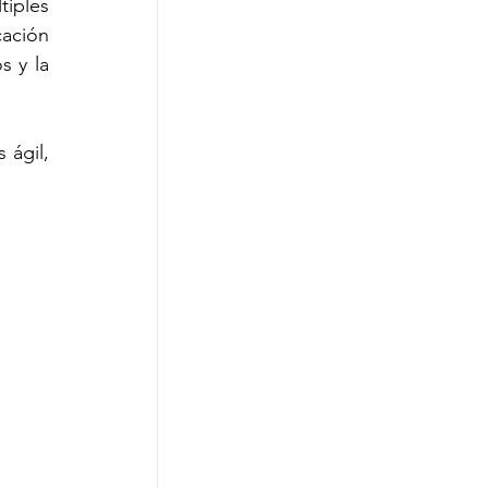
iples 
ación 
corporativa y plataformas de productividad, lo que posibilita la centralización de datos y la 
ágil, 