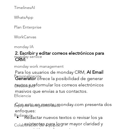
TimelinesAI
WhatsApp
Plan Enterprise
WorkCanvas
monday IA
2. Escribir y editar correos electrónicos para 
monday service
CRM:
monday work management
Para los usuarios de monday CRM, 
AI Email 
Personalización
Generator
 ofrece la posibilidad de generar 
textos y reformular los correos electrónicos 
Creatividad
masivos que envías a tus contactos. 
Eficiencia
Con esto en mente, monday.com presenta dos 
Equipos autogestionados
enfoques: 
Redarquía
Redactar nuevos textos o revisar los ya 
existentes para lograr mayor claridad y 
Colaboración de equipos