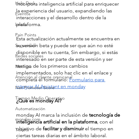
Help Desk
incorpora inteligencia artificial para enriquecer 
la experiencia del usuario, expandiendo las 
Eventos
interacciones y el desarrollo dentro de la 
Leads
plataforma.
Pain Points
Esta actualización actualmente se encuentra en 
Seguridad
su versión beta y puede ser que aún no esté 
disponible en tu cuenta, Sin embargo, si estás 
Redes sociales
interesado en ser parte de esta versión y ser 
testigo de los primeros cambios 
Métricas
implementados, solo haz clic en el enlace y 
Atención al cliente omnicanal
completa el formulario: 
Formulario para 
integrar AI Assistant en monday
Net Promoter Score
Tiempo Medio Operativo
¿Qué es monday AI?
Automatización
monday AI marca la inclusión de 
tecnología de 
monday.com
inteligencia artificial en la plataforma
, con el 
objetivo de 
facilitar y disminuir
 el tiempo en 
Tickets
ciertas tareas diarias en el ámbito laboral.