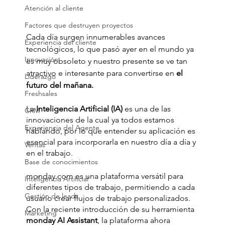
Atención al cliente
Factores que destruyen proyectos
Cada día surgen innumerables avances 
Experiencia del cliente
tecnológicos, lo que pasó ayer en el mundo ya 
Innovación
es muy obsoleto y nuestro presente se ve tan 
atractivo e interesante para convertirse en 
el 
Liderazgo
futuro del mañana.
Freshsales
La 
Inteligencia Artificial (IA)
 es una de las 
CRM
innovaciones de la cual ya todos estamos 
Experiencia del Agente
hablando, por lo que entender su aplicación es 
esencial para incorporarla en nuestro día a día y 
Ventas
en el trabajo.
Base de conocimientos
monday.com es una plataforma versátil para 
Inteligencia Artificial
diferentes tipos de trabajo, permitiendo a cada 
Gestión de leads
usuario crear flujos de trabajo personalizados. 
Con la reciente introducción de su herramienta 
Marketing
monday AI Assistant
, la plataforma ahora 