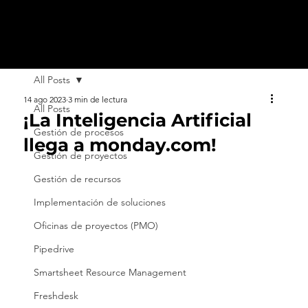
All Posts
14 ago 2023
3 min de lectura
All Posts
¡La Inteligencia Artificial
Gestión de procesos
llega a monday.com!
Gestión de proyectos
Gestión de recursos
Implementación de soluciones
Oficinas de proyectos (PMO)
Pipedrive
Smartsheet Resource Management
Freshdesk