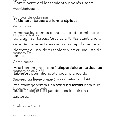
Como parte del lanzamiento podrás usar AI 
Actividades
Assistant para: 
Combos de columnas
1. Generar tareas de forma rápida:
WorkForms
A menudo usamos plantillas predeterminadas 
Flujos de trabajo
para agilizar tareas. Gracias a AI Assistant, ahora 
Widgets
puedes generar tareas aún más rápidamente al 
detectar el uso de tu tablero y crear una lista de 
monday Dev
tareas.
Gamificación
Esta herramienta estará 
disponible en todos los 
monday sales CRM
tableros
, permitiéndote crear planes de 
proyectos basados en tus objetivos. El AI 
Sobrecarga de información
Assistant generará una 
serie de tareas
 para que 
Descanso inteligente
puedas elegir las que desees incluir en tu 
tablero.
Workflows
Gráfica de Gantt
Comunicación