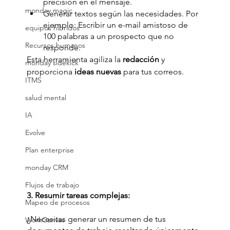
precisión en el mensaje. 
monday magic
Generar textos según las necesidades. Por 
ejemplo: Escribir un e-mail amistoso de 
equipos hibridos
100 palabras a un prospecto que no 
Recursos humanos
responde.
Esta herramienta agiliza la 
redacción
 y 
monday sidekick
proporciona 
ideas nuevas
 para tus correos. 
ITMS
salud mental
IA
Evolve
Plan enterprise
monday CRM
Flujos de trabajo
3. Resumir tareas complejas:
Mapeo de procesos
¿Necesitas generar un resumen de tus 
WorkCanvas