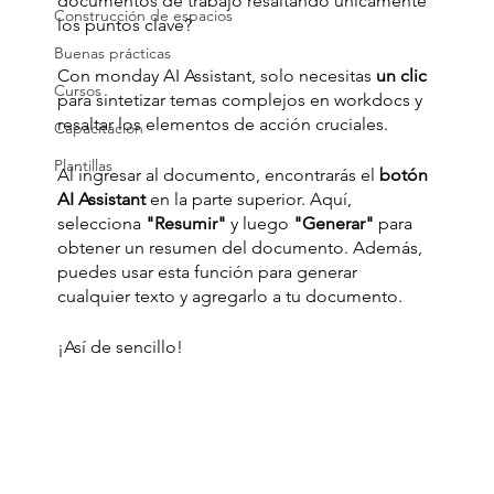
documentos de trabajo resaltando únicamente 
Construcción de espacios
los puntos clave? 
Buenas prácticas
Con monday AI Assistant, solo necesitas
 un clic
Cursos
para sintetizar temas complejos en workdocs y 
resaltar los elementos de acción cruciales.
Capacitación
Plantillas
Al ingresar al documento, encontrarás el 
botón 
AI Assistant
 en la parte superior. Aquí, 
selecciona 
"Resumir"
 y luego
 "Generar" 
para 
obtener un resumen del documento. Además, 
puedes usar esta función para generar 
cualquier texto y agregarlo a tu documento. 
¡Así de sencillo!