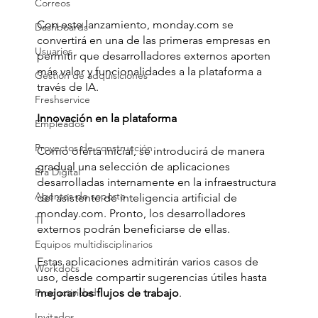
Correos
Con este lanzamiento, monday.com se 
Dashboards
convertirá en una de las primeras empresas en 
Usuarios
permitir que desarrolladores externos aporten 
más valor y funcionalidades a la plataforma a 
Gestión de adquisiciones
través de IA. 
Freshservice
Innovación en la plataforma
Empleados
Proyectos de construcción
Como oferta inicial, se introducirá de manera 
gradual una selección de aplicaciones 
Era Digital
desarrolladas internamente en la infraestructura 
Agentes de soporte
del asistente de inteligencia artificial de 
monday.com. Pronto, los desarrolladores 
TI
externos podrán beneficiarse de ellas.
Equipos multidisciplinarios
Estas aplicaciones admitirán varios casos de 
Workdocs
uso, desde compartir sugerencias útiles hasta 
Productividad
mejorar los flujos de trabajo
. 
Invitados