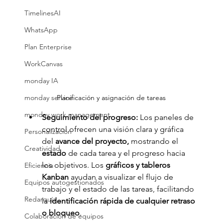
TimelinesAI
WhatsApp
Plan Enterprise
WorkCanvas
monday IA
monday service
Planificación y asignación de tareas
monday work management
Seguimiento del progreso: 
Los paneles de 
control ofrecen una visión clara y gráfica 
Personalización
del 
avance del proyecto,
 mostrando el 
Creatividad
estado 
de cada tarea y el progreso hacia 
los objetivos. Los 
gráficos y tableros 
Eficiencia
Kanban 
ayudan a visualizar el flujo de 
Equipos autogestionados
trabajo y el estado de las tareas, facilitando 
Redarquía
la
 identificación rápida de cualquier retraso 
o bloqueo
.
Colaboración de equipos