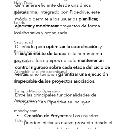
Help Desk
de manera eficiente desde una única 
plataforma. Integrado con Pipedrive, este 
Eventos
módulo permite a los usuarios
 planificar, 
Leads
ejecutar y monitorear
 proyectos de forma 
Pain Points
colaborativa y organizada.
Seguridad
Diseñado para
 optimizar la coordinación
 y 
Redes sociales
el
 seguimiento de tareas
, esta herramienta 
permite a los equipos no solo
 mantener un 
Métricas
control riguroso sobre cada etapa del ciclo de 
Atención al cliente omnicanal
ventas
, sino también 
garantizar una ejecución 
impecable de los proyectos asociados.
Net Promoter Score
Tiempo Medio Operativo
Entre las principales funcionalidades de 
Automatización
“Proyectos” en Pipedrive se incluyen:
monday.com
Creación de Proyectos: 
Los usuarios 
Tickets
pueden iniciar un nuevo proyecto desde el 