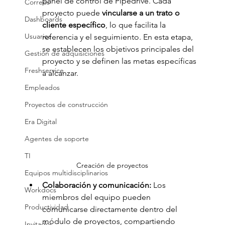
panel de control de Pipedrive. Cada 
Correos
proyecto puede 
vincularse a un trato o 
Dashboards
cliente específico
, lo que facilita la 
Usuarios
referencia y el seguimiento. En esta etapa, 
se establecen los objetivos principales del 
Gestión de adquisiciones
proyecto y se definen las metas específicas 
Freshservice
a alcanzar.
Empleados
Proyectos de construcción
Era Digital
Agentes de soporte
TI
Creación de proyectos
Equipos multidisciplinarios
Colaboración y comunicación: 
Los 
Workdocs
miembros del equipo pueden 
Productividad
comunicarse directamente dentro del 
módulo de proyectos, compartiendo
Invitados