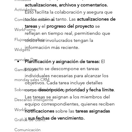
actualizaciones, archivos y comentarios.
Actividades
Esto facilita la colaboración y asegura que 
todos estén al tanto. Las 
actualizaciones de 
Combos de columnas
tareas
 y el 
progreso del proyecto
 se 
WorkForms
reflejan en tiempo real, permitiendo que 
Flujos de trabajo
todos los involucrados tengan la 
información más reciente.
Widgets
monday Dev
Planificación y asignación de tareas: 
El 
proyecto se descompone en tareas 
Gamificación
individuales necesarias para alcanzar los 
monday sales CRM
objetivos. Cada tarea incluye detalles 
como 
descripción, prioridad y fecha límite
. 
Sobrecarga de información
Las tareas se asignan a los miembros del 
Descanso inteligente
equipo correspondientes, quienes reciben 
Workflows
notificaciones
 sobre las 
tareas asignadas 
y 
sus fechas de vencimiento.
Gráfica de Gantt
Comunicación