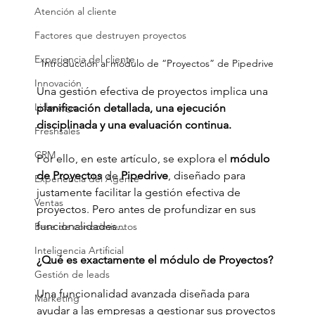
Atención al cliente
Factores que destruyen proyectos
Experiencia del cliente
Introducción al módulo de “Proyectos” de Pipedrive
Innovación
Una gestión efectiva de proyectos implica una 
Liderazgo
planificación detallada, una ejecución 
disciplinada y una evaluación continua.
Freshsales
CRM
Por ello, en este artículo, se explora el 
módulo 
de Proyectos
 de 
Pipedrive
, diseñado para 
Experiencia del Agente
justamente facilitar la gestión efectiva de 
Ventas
proyectos. Pero antes de profundizar en sus 
funcionalidades...
Base de conocimientos
Inteligencia Artificial
¿Qué es exactamente el módulo de Proyectos?
Gestión de leads
Una funcionalidad avanzada diseñada para 
Marketing
ayudar a las empresas a gestionar sus proyectos 