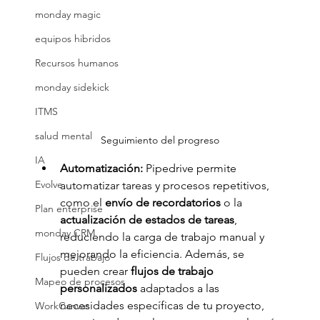
monday magic
equipos hibridos
Recursos humanos
monday sidekick
ITMS
salud mental
Seguimiento del progreso
IA
Automatización: 
Pipedrive permite 
Evolve
automatizar tareas y procesos repetitivos, 
como el 
envío de recordatorios
 o la 
Plan enterprise
actualización de estados de tareas
, 
monday CRM
reduciendo la carga de trabajo manual y 
mejorando la eficiencia. Además, se 
Flujos de trabajo
pueden crear
 flujos de trabajo 
Mapeo de procesos
personalizados
 adaptados a las 
necesidades específicas de tu proyecto, 
WorkCanvas