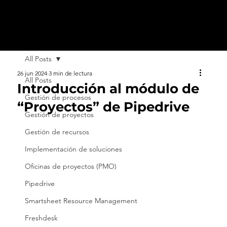
All Posts
26 jun 2024
3 min de lectura
All Posts
Introducción al módulo de
Gestión de procesos
“Proyectos” de Pipedrive
Gestión de proyectos
Gestión de recursos
Implementación de soluciones
Oficinas de proyectos (PMO)
Pipedrive
Smartsheet Resource Management
Freshdesk