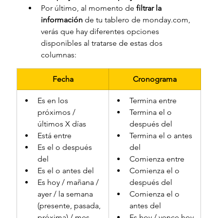
Por último, al momento de
 filtrar la 
información
 de tu tablero de 
monday.com
, 
verás que hay diferentes opciones 
disponibles al tratarse de estas dos 
columnas:
Fecha
Cronograma
Es en los 
Termina entre
próximos / 
Termina el o 
últimos X días
después del
Está entre
Termina el o antes 
Es el o después 
del
del
Comienza entre
Es el o antes del
Comienza el o 
Es hoy / mañana / 
después del
ayer / la semana 
Comienza el o 
(presente, pasada, 
antes del
próxima) / mes 
Es hoy / vence hoy