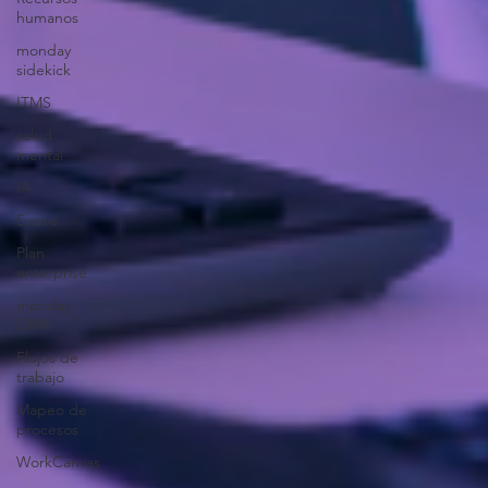
humanos
monday
sidekick
ITMS
salud
mental
IA
Evolve
Plan
enterprise
monday
CRM
Flujos de
trabajo
Mapeo de
procesos
WorkCanvas