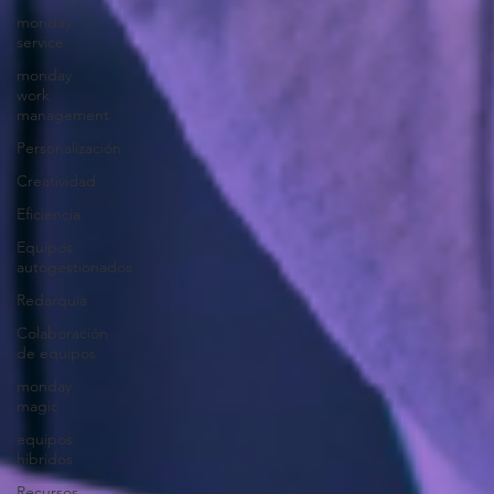
monday
service
monday
work
management
Personalización
Creatividad
Eficiencia
Equipos
autogestionados
Redarquía
Colaboración
de equipos
monday
magic
equipos
hibridos
Recursos