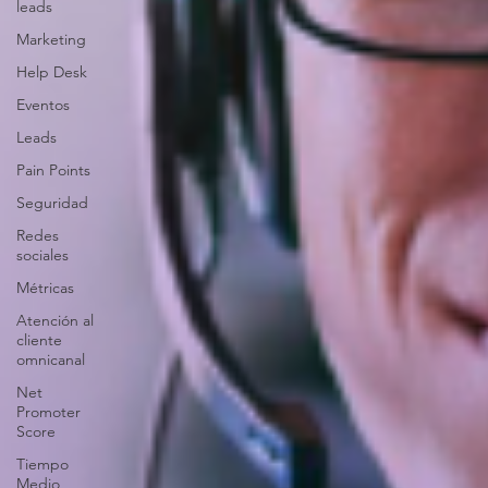
leads
Marketing
Help Desk
Eventos
Leads
Pain Points
Seguridad
Redes
sociales
Métricas
Atención al
cliente
omnicanal
Net
Promoter
Score
Tiempo
Medio