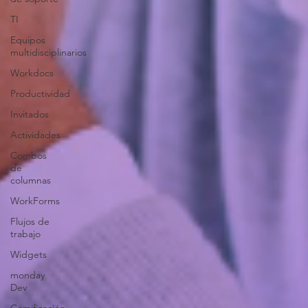
TI
Equipos
multidisciplinarios
Workdocs
Productividad
Invitados
Actividades
Combos
de
columnas
WorkForms
Flujos de
trabajo
Widgets
monday
Dev