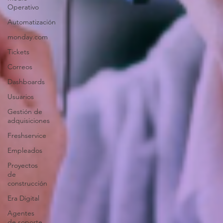
Operativo
Automatización
monday.com
Tickets
Correos
Dashboards
Usuarios
Gestión de
adquisiciones
Freshservice
Empleados
Proyectos
de
construcción
Era Digital
Agentes
de soporte