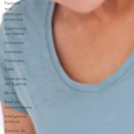
Factores
que
destruyen
proyectos
Experiencia
del cliente
Innovación
Liderazgo
Freshsales
CRM
Experiencia
del Agente
Ventas
Base de
conocimientos
Inteligencia
Artificial
Gestión de