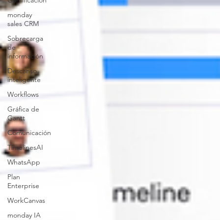
Gamificación
monday
sales CRM
Sobrecarga
de
información
Descanso
inteligente
Workflows
Gráfica de
Gantt
Comunicación
TimelinesAI
WhatsApp
Plan
Enterprise
WorkCanvas
monday IA