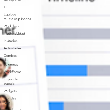
TI
Equipos
multidisciplinarios
Workdocs
Productividad
Invitados
Actividades
Combos
de
columnas
WorkForms
Flujos de
trabajo
Widgets
monday
Dev