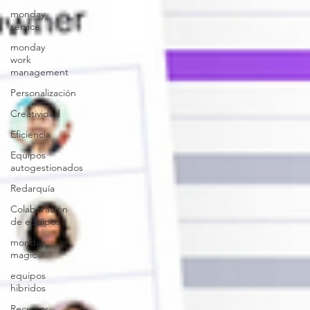
monday
service
monday
work
management
Personalización
Creatividad
Eficiencia
Equipos
autogestionados
Redarquía
Colaboración
de equipos
monday
magic
equipos
hibridos
Recursos