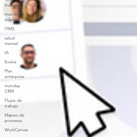
humanos
monday
sidekick
ITMS
salud
mental
IA
Evolve
Plan
enterprise
monday
CRM
Flujos de
trabajo
Mapeo de
procesos
WorkCanvas