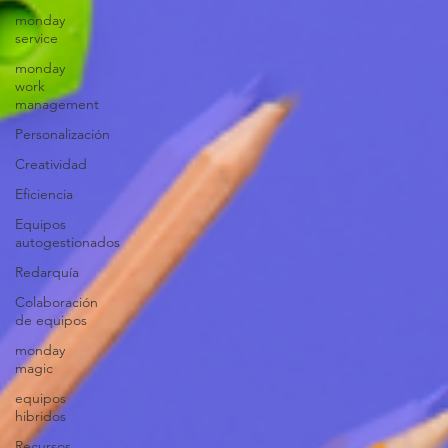
monday
service
monday
work
management
Personalización
Creatividad
Eficiencia
Equipos
autogestionados
Redarquía
Colaboración
de equipos
monday
magic
equipos
hibridos
Recursos