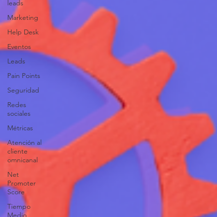
leads
Marketing
Help Desk
Eventos
Leads
Pain Points
Seguridad
Redes
sociales
Métricas
Atención al
cliente
omnicanal
Net
Promoter
Score
Tiempo
Medio