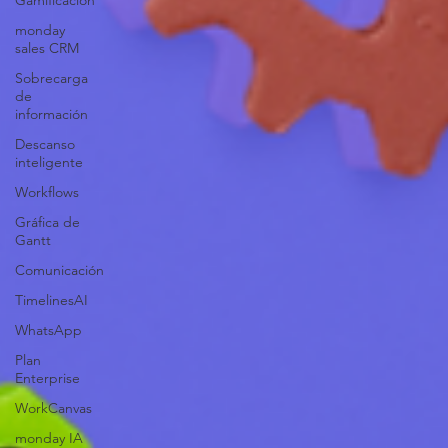
Gamificación
monday
sales CRM
Sobrecarga
de
información
Descanso
inteligente
Workflows
Gráfica de
Gantt
Comunicación
TimelinesAI
WhatsApp
Plan
Enterprise
WorkCanvas
monday IA