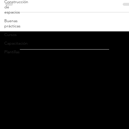
Construcción
este artículo qué es lo que necesitas para cumplir tus metas con éxi
de
espacios
Buenas
prácticas
Cursos
Capacitación
Plantillas
Dirección
Oficina México
:
Ricardo Castro 54-8, Col. Guadalupe Inn
C.P. 01020, Ciudad de México, México
WhatsApp: +52 (55) 5182 6823
Tel: +52 (55) 5662 4041