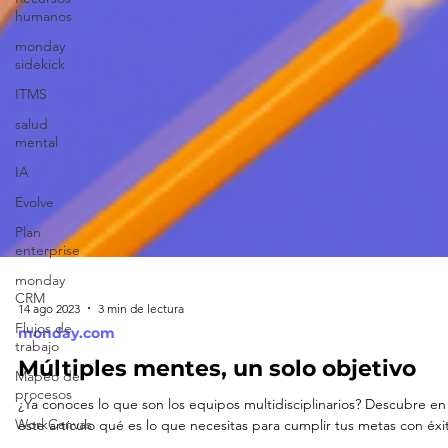
humanos
monday
sidekick
ITMS
salud
mental
IA
Evolve
Plan
enterprise
monday
CRM
Flujos de
trabajo
14 ago 2023
3 min de lectura
monday.com
Mapeo de
procesos
Múltiples mentes, un solo objetivo
WorkCanvas
¿Ya conoces lo que son los equipos multidisciplinarios? Descubre en