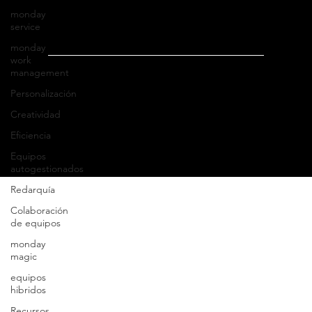
Buzón de transparencia
monday
service
Bolsa de trabajo
monday
work
management
Personalización
Creatividad
© 2025 Servicios
y Sistemas Tecnológicos para la
Eficiencia
Construcción, S.A. de C.V
.
Equipos
autogestionados
Redarquía
Colaboración
de equipos
monday
magic
equipos
hibridos
Recursos