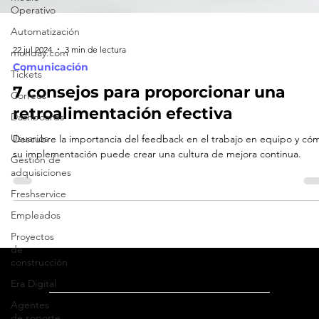
Operativo
Automatización
monday.com
Tickets
22 jul 2024
3 min de lectura
Comunicación
Correos
7 consejos para proporcionar una
Dashboards
retroalimentación efectiva
Usuarios
Gestión de
Descubre la importancia del feedback en el trabajo en equipo y có
adquisiciones
su implementación puede crear una cultura de mejora continua.
Freshservice
Empleados
Proyectos
de
construcción
Era Digital
Agentes
de soporte