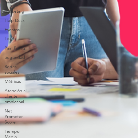
leads
Marketing
Help Desk
Eventos
Leads
Pain Points
Seguridad
Redes
sociales
Métricas
Atención al
cliente
omnicanal
Net
Promoter
Score
Tiempo
Medio