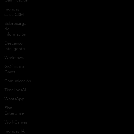
Gamificación
monday
Productos
sales CRM
monday.com
Sobrecarga
de
Pipedrive
información
Descanso
Lusha
inteligente
Workflows
Sobre orkesta
Gráfica de
Gantt
Somos una empresa de consultoría con más
Comunicación
de 37 años de experiencia en la digitalización
TimelinesAI
de proyectos y procesos. Reconocidos por
WhatsApp
nuestra integridad, excelencia de trabajo y
Plan
profesionalismo.
Enterprise
WorkCanvas
Aviso de privacidad
monday IA