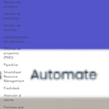
Gestión de
procesos
Gestión de
proyectos
Gestión de
recursos
Implementación
de soluciones
Oficinas de
proyectos
(PMO)
Pipedrive
Smartsheet
Resource
Management
Freshdesk
Atención al
cliente
Factores que