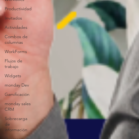
Productividad
Invitados
Actividades
Combos de
columnas
WorkForms
Flujos de
trabajo
Widgets
monday Dev
Gamificación
monday sales
CRM
Sobrecarga
de
información