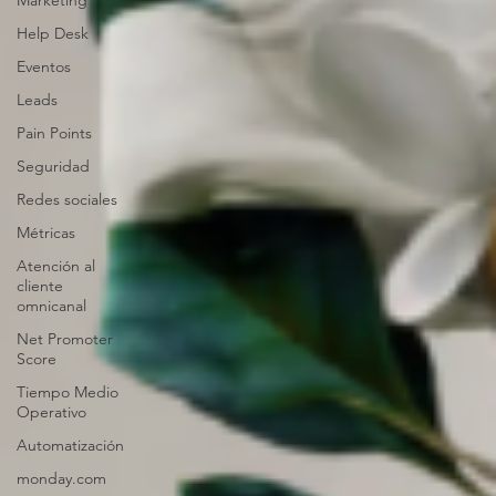
Marketing
Help Desk
Eventos
Leads
Pain Points
Seguridad
Redes sociales
Métricas
Atención al
cliente
omnicanal
Net Promoter
Score
Tiempo Medio
Operativo
Automatización
monday.com