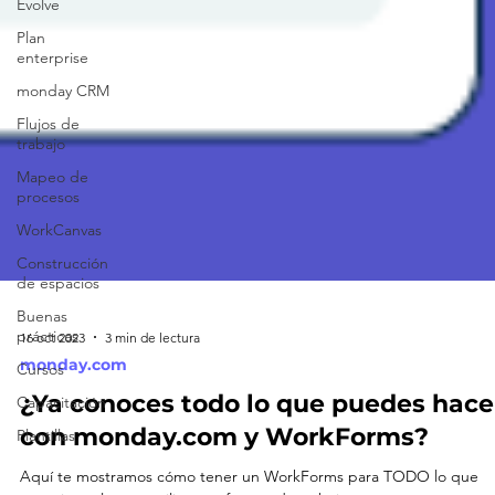
Evolve
Plan
enterprise
monday CRM
Flujos de
trabajo
Mapeo de
procesos
WorkCanvas
Construcción
de espacios
Buenas
prácticas
Cursos
16 oct 2023
3 min de lectura
Capacitación
monday.com
Plantillas
¿Ya conoces todo lo que puedes hace
con monday.com y WorkForms?