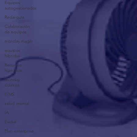
Equipos
autogestionados
Redarquía
Colaboración
de equipos
monday magic
equipos
hibridos
Recursos
humanos
monday
sidekick
ITMS
salud mental
IA
Evolve
Plan enterprise