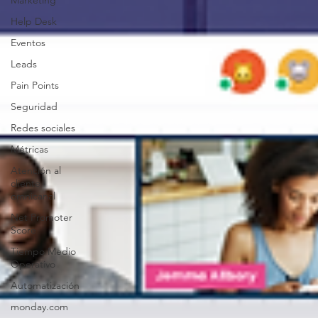
Marketing
Help Desk
Eventos
Leads
Pain Points
Seguridad
Redes sociales
Métricas
Atención al
cliente
omnicanal
Net Promoter
Score
Tiempo Medio
Operativo
Automatización
monday.com