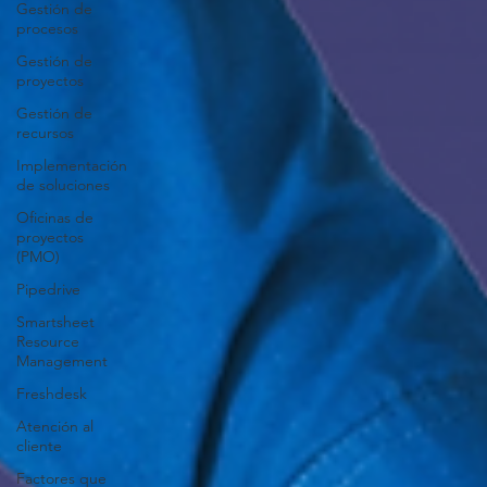
Gestión de
procesos
Gestión de
proyectos
Gestión de
recursos
Implementación
de soluciones
Oficinas de
proyectos
(PMO)
Pipedrive
Smartsheet
Resource
Management
Freshdesk
Atención al
cliente
Factores que