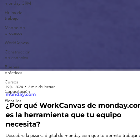
monday CRM
Flujos de
trabajo
Mapeo de
procesos
WorkCanvas
Construcción
de espacios
Buenas
prácticas
Cursos
Capacitación
19 jul 2024
3 min de lectura
Plantillas
monday.com
¿Por qué WorkCanvas de monday.c
es la herramienta que tu equipo
necesita?