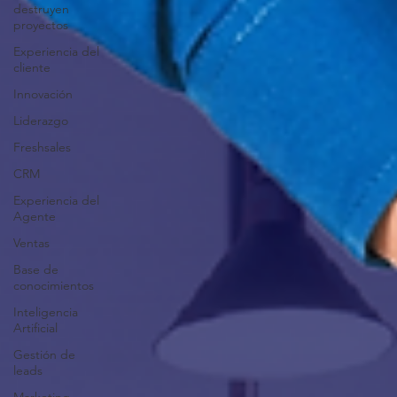
destruyen
proyectos
Experiencia del
cliente
Innovación
Liderazgo
Freshsales
CRM
Experiencia del
Agente
Ventas
Base de
conocimientos
Inteligencia
Artificial
Gestión de
leads