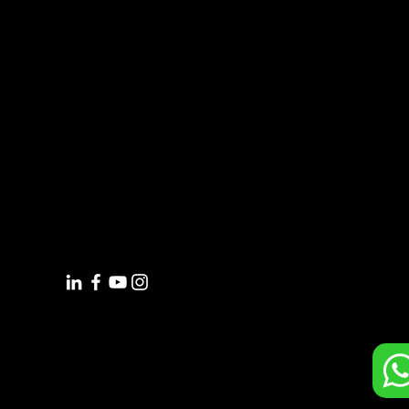
Dirección
Oficina México
:
Ricardo Castro 54-8, Col. Guadalupe Inn
C.P. 01020, Ciudad de México, México
WhatsApp: +52 (55) 5182 6823
Tel: +52 (55) 5662 4041
Oficina España:
Calle Eduardo Ibarra 6, Edificio BSSC
C.P. 50009, Zaragoza, España
WhatsApp: +34 644 39 88 22