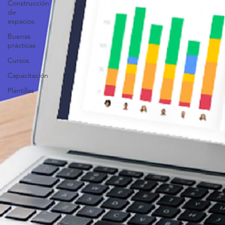
Construcción
de
espacios
Buenas
prácticas
Cursos
Capacitación
Plantillas