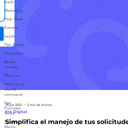
leads
Marketing
Help Desk
Eventos
Leads
Pain Points
Seguridad
Redes
sociales
Métricas
Atención al
cliente
omnicanal
Net
Promoter
Score
18 jun 2025
2 min de lectura
Tiempo
Era Digital
Medio