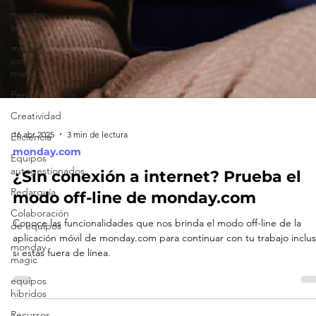
monday
service
monday
work
management
Personalización
Creatividad
Eficiencia
Equipos
autogestionados
16 abr 2025
3 min de lectura
Redarquía
monday.com
Colaboración
de equipos
¿Sin conexión a internet? Prueba el
monday
modo off-line de monday.com
magic
Conoce las funcionalidades que nos brinda el modo off-line de la
equipos
hibridos
aplicación móvil de monday.com para continuar con tu trabajo inclu
si estás fuera de línea.
Recursos