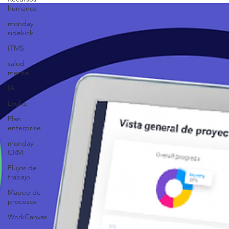
humanos
monday
sidekick
ITMS
salud
mental
IA
Evolve
Plan
enterprise
monday
CRM
Flujos de
trabajo
Mapeo de
procesos
WorkCanvas