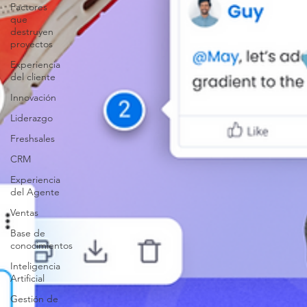
Factores
que
destruyen
proyectos
Experiencia
del cliente
Innovación
Liderazgo
Freshsales
CRM
Experiencia
del Agente
Ventas
Base de
conocimientos
Inteligencia
Artificial
Gestión de