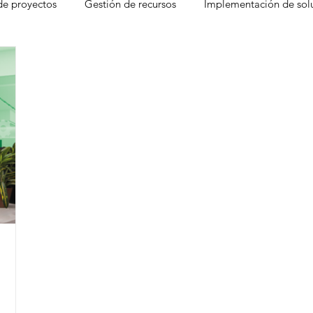
de proyectos
Gestión de recursos
Implementación de sol
gement
Freshdesk
Atención al cliente
Factores que d
CRM
Experiencia del Agente
Ventas
Base de c
 Desk
Eventos
Leads
Pain Points
Seguridad
moter Score