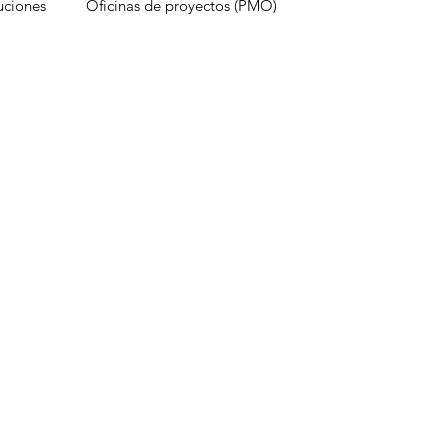
uciones
Oficinas de proyectos (PMO)
estruyen proyectos
Experiencia del cliente
onocimientos
Inteligencia Artificial
Redes sociales
Métricas