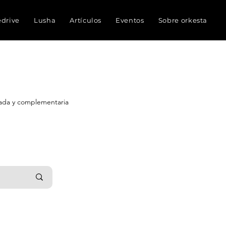
edrive
Lusha
Artículos
Eventos
Sobre orkesta
nada y complementaria