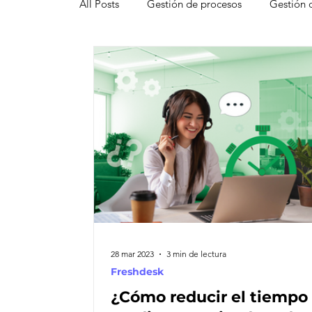
All Posts
Gestión de procesos
Gestión 
Pipedrive
Smartsheet Resource Mana
Innovación
Liderazgo
Freshsales
Gestión de leads
Marketing
Help
Atención al cliente omnicanal
Net Pro
28 mar 2023
3 min de lectura
Freshdesk
¿Cómo reducir el tiempo