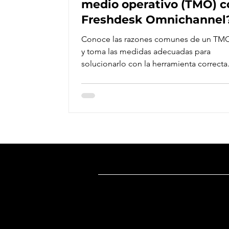
medio operativo (TMO) c
Freshdesk Omnichannel
Conoce las razones comunes de un TMO
y toma las medidas adecuadas para
solucionarlo con la herramienta correcta
Dirección
Oficina México
:
Ricardo Castro 54-8, Col. Guadalupe 