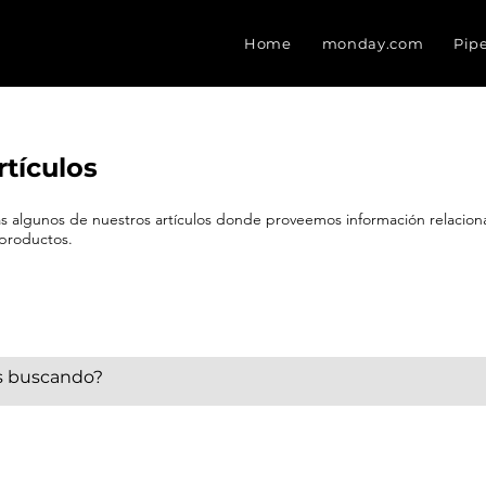
Home
monday.com
Pip
rtículos
eas algunos de nuestros artículos donde proveemos información relacio
 productos.