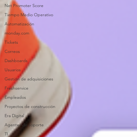
Net Promoter Score
Tiempo Medio Operativo
Automatización
monday.com
Tickets
Correos
Dashboards
Usuarios
Gestión de adquisiciones
Freshservice
Empleados
Proyectos de construcción
Era Digital
Agentes de soporte
TI