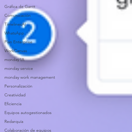
Gráfica de Gantt
Comunicación
TimelinesAI
WhatsApp
Plan Enterprise
WorkCanvas
monday IA
monday service
monday work management
Personalización
Creatividad
Eficiencia
Equipos autogestionados
Redarquía
Colaboración de equipos