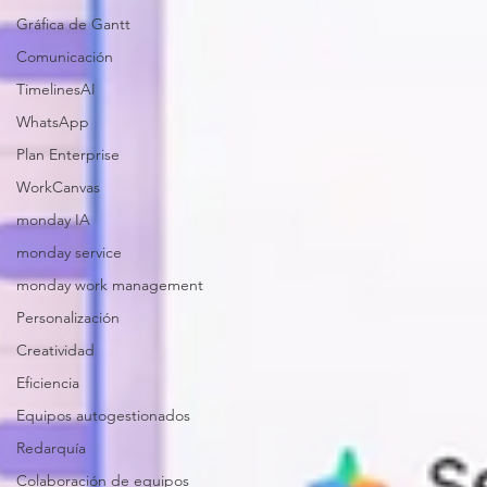
Gráfica de Gantt
Comunicación
TimelinesAI
WhatsApp
Plan Enterprise
WorkCanvas
monday IA
monday service
monday work management
Personalización
Creatividad
Eficiencia
Equipos autogestionados
Redarquía
Colaboración de equipos