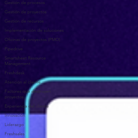
Gestión de procesos
Gestión de proyectos
Gestión de recursos
Implementación de soluciones
Oficinas de proyectos (PMO)
Pipedrive
Smartsheet Resource
Management
Freshdesk
Atención al cliente
Factores que destruyen
proyectos
Experiencia del cliente
Innovación
Liderazgo
Freshsales