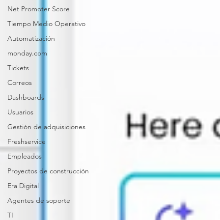
Net Promoter Score
Tiempo Medio Operativo
Automatización
monday.com
Tickets
Correos
Dashboards
Usuarios
Gestión de adquisiciones
Freshservice
Empleados
Proyectos de construcción
Era Digital
Agentes de soporte
TI