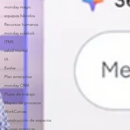
monday magic
equipos hibridos
Recursos humanos
monday sidekick
ITMS
salud mental
IA
Evolve
Plan enterprise
monday CRM
Flujos de trabajo
Mapeo de procesos
WorkCanvas
Construcción de espacios
Buenas prácticas