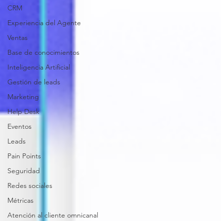
CRM
Experiencia del Agente
Ventas
Base de conocimientos
Inteligencia Artificial
Gestión de leads
Marketing
Help Desk
Eventos
Leads
Pain Points
Seguridad
Redes sociales
Métricas
Atención al cliente omnicanal