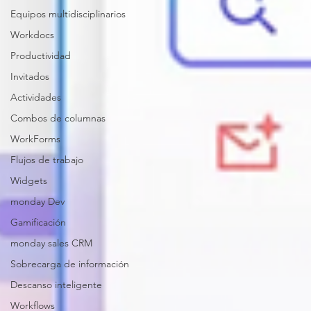
Equipos multidisciplinarios
Workdocs
Productividad
Invitados
Actividades
Combos de columnas
WorkForms
Flujos de trabajo
Widgets
monday Dev
Gamificación
monday sales CRM
Sobrecarga de información
Descanso inteligente
Workflows