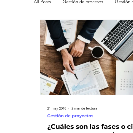
All Posts
Gestión de procesos
Gestión 
Pipedrive
Smartsheet Resource Mana
Innovación
Liderazgo
Freshsales
Gestión de leads
Marketing
Help
Atención al cliente omnicanal
Net Pro
21 may 2018
2 min de lectura
Gestión de proyectos
¿Cuáles son las fases o c