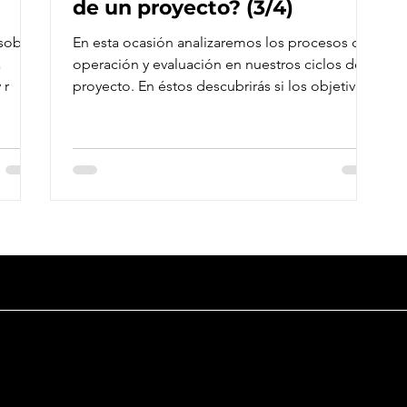
de un proyecto? (3/4)
 sobre
En esta ocasión analizaremos los procesos de
a
operación y evaluación en nuestros ciclos de
 r
proyecto. En éstos descubrirás si los objetivos
de
Productos
Sobre orkesta
Somos una empresa de consultoría
monday.com
Inn