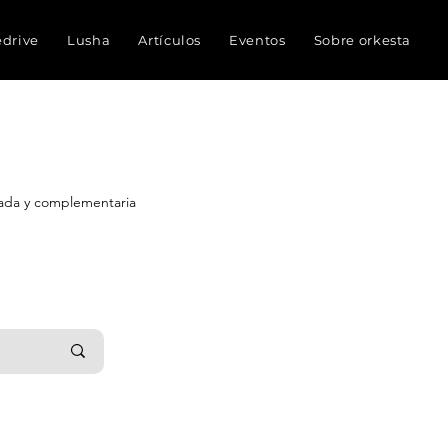
edrive
Lusha
Artículos
Eventos
Sobre orkesta
nada y complementaria