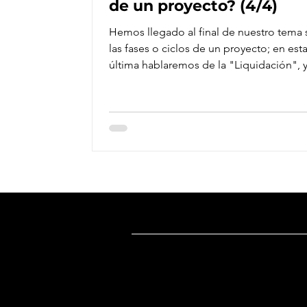
de un proyecto? (4/4)
Hemos llegado al final de nuestro tema
las fases o ciclos de un proyecto; en est
última hablaremos de la "Liquidación", y
Dirección
Oficina México
:
Ricardo Castro 54-8, Col. Guadalupe 