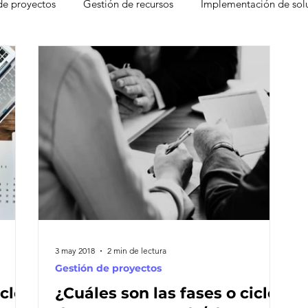
de proyectos
Gestión de recursos
Implementación de sol
gement
Freshdesk
Atención al cliente
Factores que d
CRM
Experiencia del Agente
Ventas
Base de c
 Desk
Eventos
Leads
Pain Points
Seguridad
moter Score
3 may 2018
2 min de lectura
Gestión de proyectos
iclos
¿Cuáles son las fases o ciclos