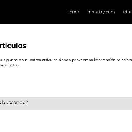
Home
monday.com
Pip
rtículos
eas algunos de nuestros artículos donde proveemos información relacio
 productos.