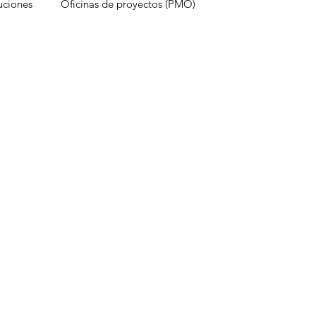
uciones
Oficinas de proyectos (PMO)
estruyen proyectos
Experiencia del cliente
onocimientos
Inteligencia Artificial
Redes sociales
Métricas