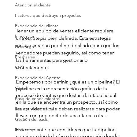
Atención al cliente
Factores que destruyen proyectos
Experiencia del cliente
Tener un equipo de ventas eficiente requiere 
Innovación
una estrategia bien definida. Esta estrategia 
incluye crear un pipeline detallado para que los 
Liderazgo
vendedores puedan seguirlo, así como tener 
Freshsales
las herramientas para gestionarlo 
correctamente.
CRM
Experiencia del Agente
Empecemos por definir, ¿qué es un pipeline? El 
Ventas
pipeline es la representación gráfica de tu 
proceso de ventas que destaca la etapa actual 
Base de conocimientos
en la que se encuentra un prospecto, así como 
las actividades que deben realizarse para poder 
Inteligencia Artificial
llevar a un prospecto de una etapa a otra.
Gestión de leads
Es importante que consideres que tu pipeline 
Marketing
comienza desde la fase de prospección donde 