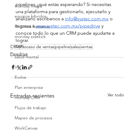
pipelines ¿qué estás esperando? Si necesitas 
monday magic
una plataforma para gestionarlo, ejecutarlo y 
equipos hibridos
analizarlo escríbenos a 
info@systec.com.mx
 o 
ingresa a 
www.systec.com.mx/pipedrive
 y 
Recursos humanos
conoce todo lo que un CRM puede ayudarte a 
monday sidekick
lograr. 
CRM
Proceso de ventas
pipeline
sales
ventas
ITMS
Pipedrive
salud mental
IA
Evolve
Plan enterprise
Ver todo
Entradas recientes
monday CRM
Flujos de trabajo
Mapeo de procesos
WorkCanvas