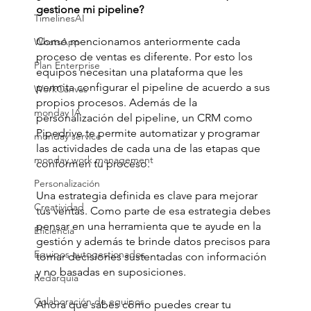
gestione mi pipeline?
TimelinesAI
Como mencionamos anteriormente cada 
WhatsApp
proceso de ventas es diferente. Por esto los 
Plan Enterprise
equipos necesitan una plataforma que les 
permita configurar el pipeline de acuerdo a sus 
WorkCanvas
propios procesos. Además de la 
monday IA
personalización del pipeline, un CRM como 
Pipedrive te permite automatizar y programar 
monday service
las actividades de cada una de las etapas que 
monday work management
conformen tu proceso.
Personalización
Una estrategia definida es clave para mejorar 
Creatividad
tus ventas. Como parte de esa estrategia debes 
pensar en una herramienta que te ayude en la 
Eficiencia
gestión y además te brinde datos precisos para 
Equipos autogestionados
tomar decisiones sustentadas con información 
y no basadas en suposiciones. 
Redarquía
Colaboración de equipos
Ahora que sabes cómo puedes crear tu 