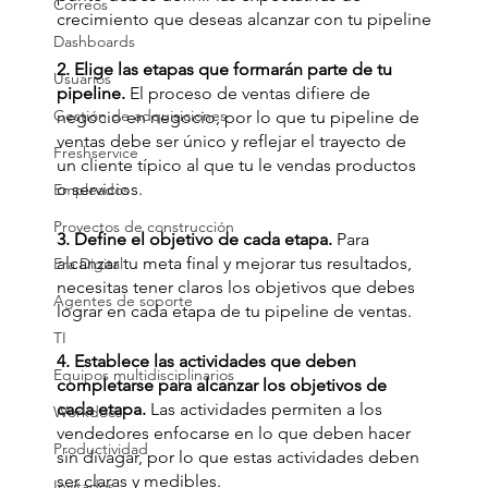
Correos
crecimiento que deseas alcanzar con tu pipeline
Dashboards
2. Elige las etapas que formarán parte de tu 
Usuarios
pipeline.
 El proceso de ventas difiere de 
Gestión de adquisiciones
negocio en negocio, por lo que tu pipeline de 
ventas debe ser único y reflejar el trayecto de 
Freshservice
un cliente típico al que tu le vendas productos 
o servicios.
Empleados
Proyectos de construcción
3. Define el objetivo de cada etapa.
 Para 
alcanzar tu meta final y mejorar tus resultados, 
Era Digital
necesitas tener claros los objetivos que debes 
Agentes de soporte
lograr en cada etapa de tu pipeline de ventas.
TI
4. Establece las actividades que deben 
Equipos multidisciplinarios
completarse para alcanzar los objetivos de 
cada etapa. 
Las actividades permiten a los 
Workdocs
vendedores enfocarse en lo que deben hacer 
Productividad
sin divagar, por lo que estas actividades deben 
ser claras y medibles.
Invitados