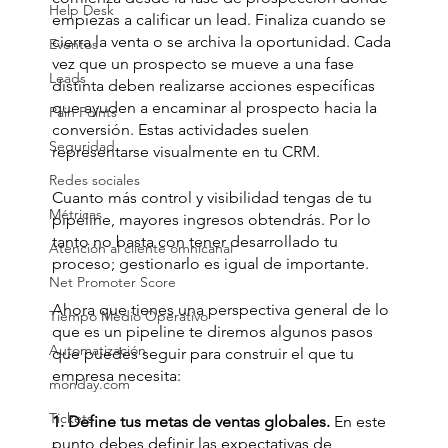
Help Desk
empiezas a calificar un lead. Finaliza cuando se 
cierra la venta o se archiva la oportunidad. Cada 
Eventos
vez que un prospecto se mueve a una fase 
Leads
distinta deben realizarse acciones específicas 
que ayuden a encaminar al prospecto hacia la 
Pain Points
conversión. Estas actividades suelen 
Seguridad
representarse visualmente en tu CRM.
Redes sociales
Cuanto más control y visibilidad tengas de tu 
Métricas
pipeline, mayores ingresos obtendrás. Por lo 
tanto no basta con tener desarrollado tu 
Atención al cliente omnicanal
proceso; gestionarlo es igual de importante.
Net Promoter Score
Ahora que tienes una perspectiva general de lo 
Tiempo Medio Operativo
que es un pipeline te diremos algunos pasos 
Automatización
que puedes seguir para construir el que tu 
empresa necesita:
monday.com
Tickets
1. Define tus metas de ventas globales.
 En este 
punto debes definir las expectativas de 