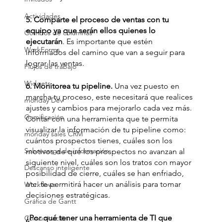
Actividades
5. Comparte el proceso de ventas con tu 
equipo ya que serán ellos quienes lo 
Combos de columnas
ejecutarán
. Es importante que estén 
WorkForms
informados del camino que van a seguir para 
lograr las ventas.
Flujos de trabajo
Widgets
6. Monitorea tu pipeline.
 Una vez puesto en 
marcha tu proceso, este necesitará que realices 
monday Dev
ajustes y cambios para mejorarlo cada vez más. 
Gamificación
Contar con una herramienta que te permita 
visualizar la información de tu pipeline como: 
monday sales CRM
cuántos prospectos tienes, cuáles son los 
Sobrecarga de información
motivos de que los prospectos no avanzan al 
siguiente nivel, cuáles son los tratos con mayor 
Descanso inteligente
posibilidad de cierre, cuáles se han enfriado, 
etc. te permitirá hacer un análisis para tomar 
Workflows
decisiones estratégicas.
Gráfica de Gantt
¿Por qué tener una herramienta de TI que 
Comunicación