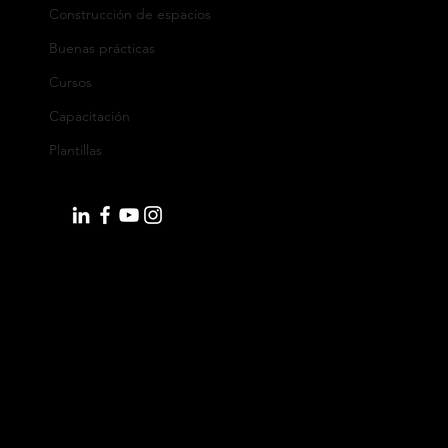
Construcción de espacios
Tel: +52 (55) 5662 4041
Buenas prácticas
Oficina España:
Cursos
Calle Eduardo Ibarra 6, Edificio BSSC
Capacitación
C.P. 50009, Zaragoza, España
Plantillas
WhatsApp: +34 644 39 88 22
info@orkesta.net
Productos
monday.com
Pipedrive
Lusha