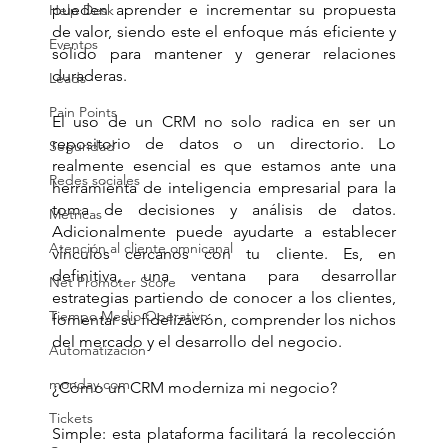
pueden aprender e incrementar su propuesta 
Help Desk
de valor, siendo este el enfoque más eficiente y 
Eventos
sólido para mantener y generar relaciones 
duraderas.
Leads
Pain Points
El uso de un CRM no solo radica en ser un 
repositorio de datos o un directorio. Lo 
Seguridad
realmente esencial es que estamos ante una 
Redes sociales
herramienta de inteligencia empresarial para la 
toma de decisiones y análisis de datos. 
Métricas
Adicionalmente puede ayudarte a establecer 
Atención al cliente omnicanal
vínculos cercanos con tu cliente. Es, en 
definitiva, una ventana para desarrollar 
Net Promoter Score
estrategias partiendo de conocer a los clientes, 
Tiempo Medio Operativo
fomentar su fidelización, comprender los nichos 
del mercado y el desarrollo del negocio. 
Automatización
monday.com
¿Cómo un CRM moderniza mi negocio?
Tickets
Simple: esta plataforma facilitará la recolección 