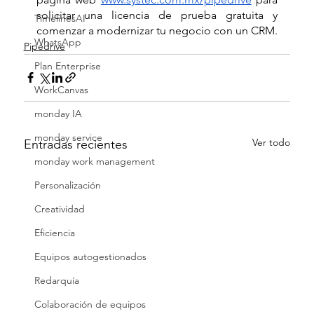
solicitar una licencia de prueba gratuita y 
TimelinesAI
comenzar a modernizar tu negocio con un CRM.
WhatsApp
Pipedrive
Plan Enterprise
WorkCanvas
monday IA
monday service
Ver todo
Entradas recientes
monday work management
Personalización
Creatividad
Eficiencia
Equipos autogestionados
Redarquía
Colaboración de equipos