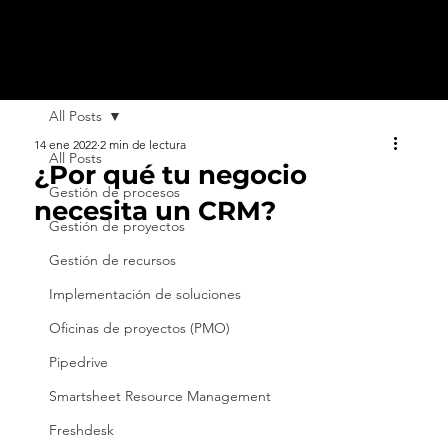
All Posts
14 ene 2022
2 min de lectura
All Posts
¿Por qué tu negocio
Gestión de procesos
necesita un CRM?
Gestión de proyectos
Gestión de recursos
Implementación de soluciones
Oficinas de proyectos (PMO)
Pipedrive
Smartsheet Resource Management
Freshdesk