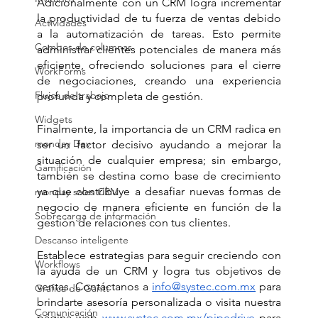
Adicionalmente con un CRM logra incrementar 
la productividad de tu fuerza de ventas debido 
Actividades
a la automatización de tareas. Esto permite 
Combos de columnas
administrar clientes potenciales de manera más 
eficiente, ofreciendo soluciones para el cierre 
WorkForms
de negociaciones, creando una experiencia 
Flujos de trabajo
profunda y completa de gestión.
Widgets
Finalmente, la importancia de un CRM radica en 
monday Dev
ser un factor decisivo ayudando a mejorar la 
situación de cualquier empresa; sin embargo, 
Gamificación
también se destina como base de crecimiento 
ya que contribuye a desafiar nuevas formas de 
monday sales CRM
negocio de manera eficiente en función de la 
Sobrecarga de información
gestión de relaciones con tus clientes.
Descanso inteligente
Establece estrategias para seguir creciendo con 
Workflows
la ayuda de un CRM y logra tus objetivos de 
ventas. Contáctanos a 
info@systec.com.mx
 para 
Gráfica de Gantt
brindarte asesoría personalizada o visita nuestra 
Comunicación
página web 
www.systec.com.mx/pipedrive
 para 