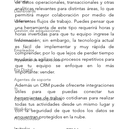
Correos
de datos operacionales, transaccionales y otras 
analíticas relevantes para distintas áreas, lo que 
Dashboards
permitirá mayor colaboración por medio de 
Usuarios
diferentes flujos de trabajo. Puedes pensar que 
una herramienta de este tipo requerirá horas y 
Gestión de adquisiciones
horas invertidas para que tu equipo ingrese la 
información; sin embargo, la tecnología actual 
Freshservice
es fácil de implementar y muy rápida de 
Empleados
comprender, por lo que lejos de perder tiempo 
ayudarás a agilizar los procesos repetitivos para 
Proyectos de construcción
que tu equipo se enfoque en lo más 
Era Digital
importante: vender.
Agentes de soporte
Además un CRM puede ofrecerte integraciones 
TI
útiles para que puedas conectar tus 
herramientas de trabajo cotidianas para realizar 
Equipos multidisciplinarios
todas tus actividades desde un mismo lugar y 
Workdocs
con la seguridad de que todos los datos se 
encuentran protegidos en la nube. 
Productividad
Invitados