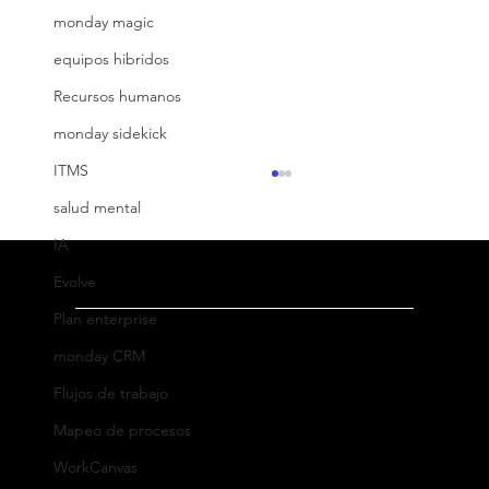
monday magic
equipos hibridos
Recursos humanos
monday sidekick
ITMS
salud mental
IA
Evolve
Plan enterprise
monday CRM
Dirección
Flujos de trabajo
Oficina México
:
Ricardo Castro 54-8, Col. Guadalupe Inn
La clave para conectar: Definir el
Mapeo de procesos
perfil de tu cliente ideal
C.P. 01020, Ciudad de México, México
WorkCanvas
WhatsApp: +52 (55) 5182 6823