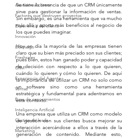
Se tiene la creencia de que un CRM únicamente 
Atención al cliente
sirve para gestionar la información de ventas. 
Factores que destruyen proyectos
Sin embargo, es una herramienta que va mucho 
más allá y aporta más beneficios al negocio de 
Experiencia del cliente
los que puedes imaginar.
Innovación
Hoy en día la mayoría de las empresas tienen 
Liderazgo
claro que su bien más preciado son sus clientes; 
Freshsales
pues bien, estos han ganado poder y capacidad 
de decisión con respecto a lo que quieren, 
CRM
cuándo lo quieren y cómo lo quieren. De aquí 
Experiencia del Agente
la importancia de utilizar un CRM no solo como 
un software sino como una herramienta 
Ventas
estratégica y fundamental para adentrarnos en 
Base de conocimientos
este contexto.
Inteligencia Artificial
Una empresa que utiliza un CRM como modelo 
Gestión de leads
de gestión con sus clientes busca mejorar su 
interacción acercándose a ellos a través de la 
Marketing
generación de contenido. Mediante esto, 