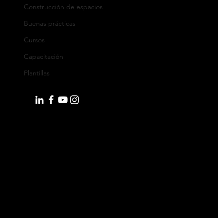
Construcción de espacios
Tel: +52 (55) 5662 4041
Buenas prácticas
Oficina España:
Cursos
Calle Eduardo Ibarra 6, Edificio BSSC
Capacitación
C.P. 50009, Zaragoza, España
WhatsApp: +34 644 39 88 22
Plantillas
info@orkesta.net
Productos
monday.com
Pipedrive
Lusha