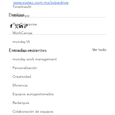
www.systec.com.mx/pipedrive
TimelinesAI
Pipedrive
WhatsApp
Plan Enterprise
WorkCanvas
monday IA
Ver todo
Entradas recientes
monday service
monday work management
Personalización
Creatividad
Eficiencia
Equipos autogestionados
Redarquía
Colaboración de equipos