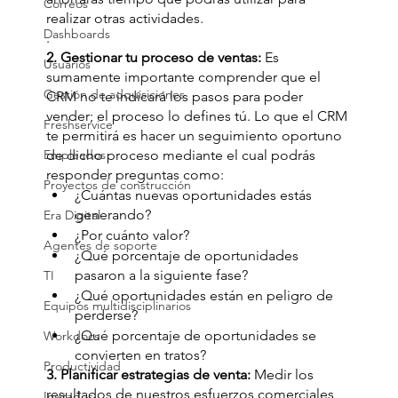
Correos
realizar otras actividades.
Dashboards
.
2. Gestionar tu proceso de ventas:
 Es 
Usuarios
sumamente importante comprender que el 
Gestión de adquisiciones
CRM no te indicará los pasos para poder 
vender; el proceso lo defines tú. Lo que el CRM 
Freshservice
te permitirá es hacer un seguimiento oportuno 
Empleados
de dicho proceso mediante el cual podrás 
responder preguntas como:
Proyectos de construcción
¿Cuántas nuevas oportunidades estás 
generando?
Era Digital
¿Por cuánto valor?
Agentes de soporte
¿Qué porcentaje de oportunidades 
pasaron a la siguiente fase?
TI
¿Qué oportunidades están en peligro de 
Equipos multidisciplinarios
perderse?
¿Qué porcentaje de oportunidades se 
Workdocs
convierten en tratos?
Productividad
3. Planificar estrategias de venta:
 Medir los 
resultados de nuestros esfuerzos comerciales 
Invitados