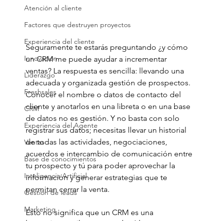
Atención al cliente
Factores que destruyen proyectos
Experiencia del cliente
Seguramente te estarás preguntando ¿y cómo 
Innovación
un CRM me puede ayudar a incrementar 
ventas? La respuesta es sencilla: llevando una 
Liderazgo
adecuada y organizada gestión de prospectos. 
Freshsales
Conocer el nombre o datos de contacto del 
cliente y anotarlos en una libreta o en una base 
CRM
de datos no es gestión. Y no basta con solo 
Experiencia del Agente
registrar sus datos; necesitas llevar un historial 
de todas las actividades, negociaciones, 
Ventas
acuerdos e intercambio de comunicación entre 
Base de conocimientos
tu prospecto y tú para poder aprovechar la 
Inteligencia Artificial
información y generar estrategias que te 
permitan cerrar la venta.
Gestión de leads
Marketing
Esto no significa que un CRM es una 