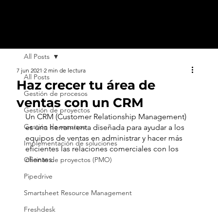
All Posts
7 jun 2021
2 min de lectura
All Posts
Haz crecer tu área de
Gestión de procesos
ventas con un CRM
Gestión de proyectos
Un CRM (Customer Relationship Management) 
Gestión de recursos
es una herramienta diseñada para ayudar a los 
equipos de ventas en administrar y hacer más 
Implementación de soluciones
eficientes las relaciones comerciales con los 
clientes.
Oficinas de proyectos (PMO)
Pipedrive
Smartsheet Resource Management
Freshdesk