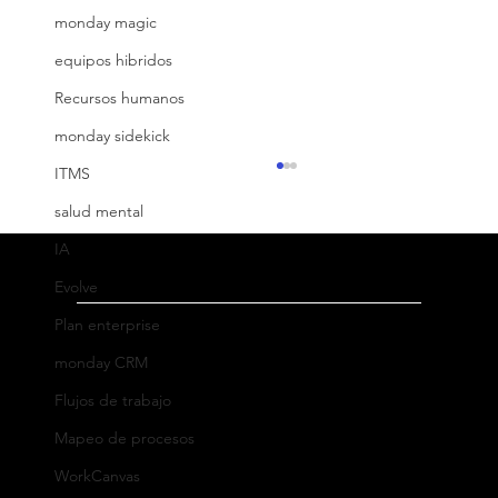
monday magic
equipos hibridos
Recursos humanos
monday sidekick
ITMS
salud mental
IA
Evolve
Plan enterprise
Dirección
monday CRM
Oficina México
:
Flujos de trabajo
Ricardo Castro 54-8, Col. Guadalupe Inn
La clave para conectar: Definir el
Mapeo de procesos
perfil de tu cliente ideal
C.P. 01020, Ciudad de México, México
WorkCanvas
WhatsApp: +52 (55) 5182 6823