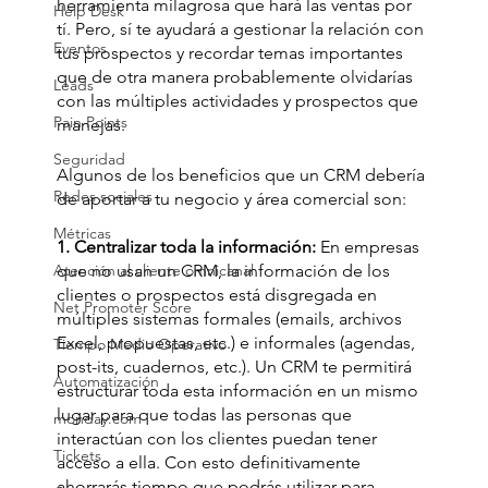
herramienta milagrosa que hará las ventas por 
Help Desk
tí. Pero, sí te ayudará a gestionar la relación con 
Eventos
tus prospectos y recordar temas importantes 
que de otra manera probablemente olvidarías 
Leads
con las múltiples actividades y prospectos que 
Pain Points
manejas.
Seguridad
Algunos de los beneficios que un CRM debería 
Redes sociales
de aportar a tu negocio y área comercial son:
Métricas
1. Centralizar toda la información:
 En empresas 
Atención al cliente omnicanal
que no usan un CRM, la información de los 
clientes o prospectos está disgregada en 
Net Promoter Score
múltiples sistemas formales (emails, archivos 
Excel, propuestas, etc.) e informales (agendas, 
Tiempo Medio Operativo
post-its, cuadernos, etc.). Un CRM te permitirá 
Automatización
estructurar toda esta información en un mismo 
lugar para que todas las personas que 
monday.com
interactúan con los clientes puedan tener 
Tickets
acceso a ella. Con esto definitivamente 
ahorrarás tiempo que podrás utilizar para 