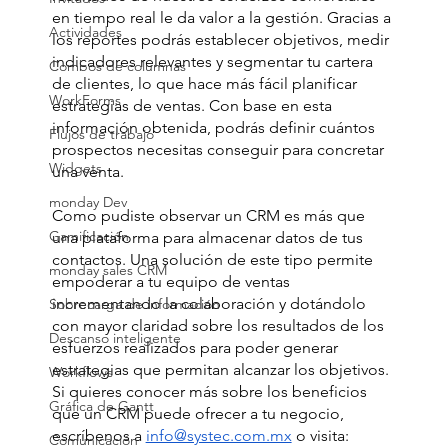
en tiempo real le da valor a la gestión. Gracias a 
Actividades
los reportes podrás establecer objetivos, medir 
indicadores relevantes y segmentar tu cartera 
Combos de columnas
de clientes, lo que hace más fácil planificar 
WorkForms
estrategias de ventas. Con base en esta 
información obtenida, podrás definir cuántos 
Flujos de trabajo
prospectos necesitas conseguir para concretar 
Widgets
una venta.
monday Dev
Como pudiste observar un CRM es más que 
Gamificación
una plataforma para almacenar datos de tus 
contactos. Una solución de este tipo permite 
monday sales CRM
empoderar a tu equipo de ventas 
incrementando la colaboración y dotándolo 
Sobrecarga de información
con mayor claridad sobre los resultados de los 
Descanso inteligente
esfuerzos realizados para poder generar 
estrategias que permitan alcanzar los objetivos. 
Workflows
Si quieres conocer más sobre los beneficios 
Gráfica de Gantt
que un CRM puede ofrecer a tu negocio, 
escríbenos a 
info@systec.com.mx
 o visita: 
Comunicación