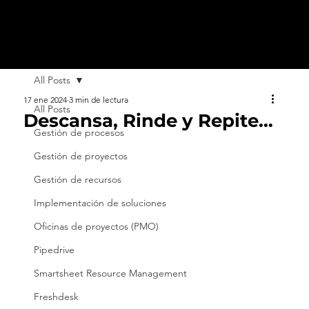
All Posts
17 ene 2024
3 min de lectura
All Posts
Descansa, Rinde y Repite…
Gestión de procesos
Gestión de proyectos
Gestión de recursos
Implementación de soluciones
Oficinas de proyectos (PMO)
Pipedrive
Smartsheet Resource Management
Freshdesk