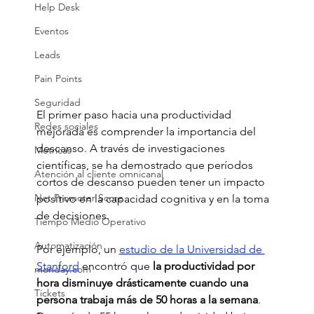
Help Desk
Eventos
Leads
Pain Points
Seguridad
El primer paso hacia una productividad 
Redes sociales
mejorada es comprender la importancia del 
descanso. A través de investigaciones 
Métricas
científicas, se ha demostrado que períodos 
Atención al cliente omnicanal
cortos de descanso pueden tener un impacto 
Net Promoter Score
positivo en la capacidad cognitiva y en la toma 
de decisiones.
Tiempo Medio Operativo
Automatización
Por ejemplo, un
estudio de la Universidad de 
Stanford
 encontró que
 la productividad por 
monday.com
hora disminuye drásticamente cuando una 
Tickets
persona trabaja más de 50 horas a la semana
. 