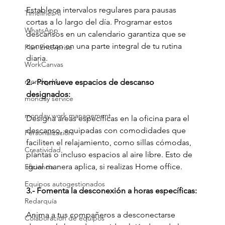
Establece intervalos regulares para pausas 
TimelinesAI
cortas a lo largo del día. Programar estos 
WhatsApp
descansos en un calendario garantiza que se 
conviertan en una parte integral de tu rutina 
Plan Enterprise
diaria.
WorkCanvas
monday IA
2.- Promueve espacios de descanso 
designados:
monday service
monday work management
Designa áreas específicas en la oficina para el 
descanso, equipadas con comodidades que 
Personalización
faciliten el relajamiento, como sillas cómodas, 
Creatividad
plantas o incluso espacios al aire libre. Esto de 
igual manera aplica, si realizas Home office. 
Eficiencia
Equipos autogestionados
3.- Fomenta la desconexión a horas específicas:
Redarquía
Anima a tus compañeros a desconectarse 
Colaboración de equipos