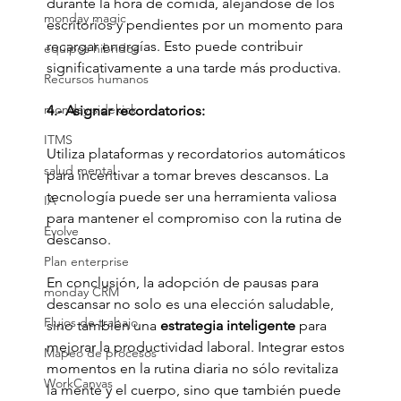
durante la hora de comida, alejándose de los 
monday magic
escritorios y pendientes por un momento para 
recargar energías. Esto puede contribuir 
equipos hibridos
significativamente a una tarde más productiva.
Recursos humanos
monday sidekick
4.- Asignar recordatorios:
ITMS
Utiliza plataformas y recordatorios automáticos 
salud mental
para incentivar a tomar breves descansos. La 
tecnología puede ser una herramienta valiosa 
IA
para mantener el compromiso con la rutina de 
Evolve
descanso.
Plan enterprise
En conclusión, la adopción de pausas para 
monday CRM
descansar no solo es una elección saludable, 
Flujos de trabajo
sino también una 
estrategia inteligente
 para 
mejorar la productividad laboral. Integrar estos 
Mapeo de procesos
momentos en la rutina diaria no sólo revitaliza 
WorkCanvas
la mente y el cuerpo, sino que también puede 