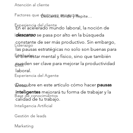
Atención al cliente
Factores que destruyen proyectos
Descansa, Rinde y Repite…
Experiencia del cliente
En el acelerado mundo laboral, la noción de 
descanso
 se pasa por alto en la búsqueda 
Innovación
constante de ser más productivo. Sin embargo, 
Liderazgo
las pausas estratégicas no solo son buenas para 
Freshsales
el bienestar mental y físico, sino que también 
pueden ser clave para mejorar la productividad 
CRM
laboral. 
Experiencia del Agente
Descubre en este artículo cómo hacer 
pausas 
Ventas
inteligentes
 mejorará tu forma de trabajar y la 
Base de conocimientos
calidad de tu trabajo.
Inteligencia Artificial
Gestión de leads
Marketing