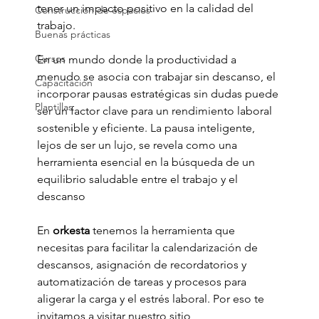
tener un impacto positivo en la calidad del 
Construcción de espacios
trabajo. 
Buenas prácticas
Cursos
En un mundo donde la productividad a 
menudo se asocia con trabajar sin descanso, el 
Capacitación
incorporar pausas estratégicas sin dudas puede 
Plantillas
ser un factor clave para un rendimiento laboral 
sostenible y eficiente. La pausa inteligente, 
lejos de ser un lujo, se revela como una 
herramienta esencial en la búsqueda de un 
equilibrio saludable entre el trabajo y el 
descanso
En 
orkesta
 tenemos la herramienta que 
necesitas para facilitar la calendarización de 
descansos, asignación de recordatorios y 
automatización de tareas y procesos para 
aligerar la carga y el estrés laboral. Por eso te 
invitamos a visitar nuestro sitio 