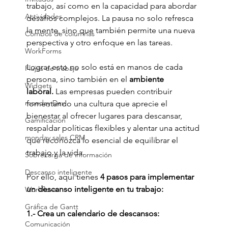
trabajo, así como en la capacidad para abordar 
Actividades
desafíos complejos. La pausa no solo refresca 
la mente, sino que también permite una nueva 
Combos de columnas
perspectiva y otro enfoque en las tareas.
WorkForms
Lograr esto no solo está en manos de cada 
Flujos de trabajo
persona, sino también en el 
ambiente 
Widgets
laboral.
 Las empresas pueden contribuir 
monday Dev
fomentando una cultura que aprecie el 
bienestar al ofrecer lugares para descansar, 
Gamificación
respaldar políticas flexibles y alentar una actitud 
monday sales CRM
que reconozca lo esencial de equilibrar el 
trabajo y la vida.
Sobrecarga de información
Descanso inteligente
Por ello, aquí tienes 
4 pasos para implementar 
un descanso inteligente en tu trabajo:
Workflows
Gráfica de Gantt
1.- Crea un calendario de descansos:
Comunicación