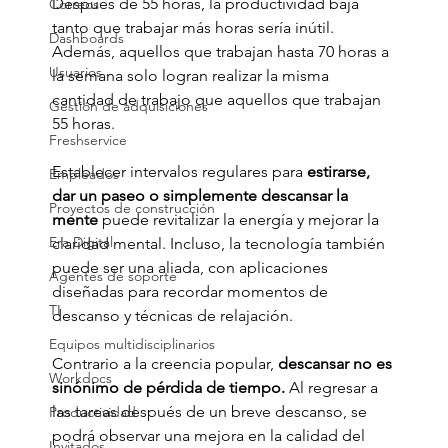
Después de 55 horas, la productividad baja 
Correos
tanto que trabajar más horas sería inútil. 
Dashboards
Además, aquellos que trabajan hasta 70 horas a 
Usuarios
la semana solo logran realizar la misma 
cantidad de trabajo que aquellos que trabajan 
Gestión de adquisiciones
55 horas.
Freshservice
Establecer intervalos regulares para 
estirarse, 
Empleados
dar un paseo o simplemente descansar la 
Proyectos de construcción
mente
 puede revitalizar la energía y mejorar la 
Era Digital
claridad mental. Incluso, la tecnología también 
puede ser una aliada, con aplicaciones 
Agentes de soporte
diseñadas para recordar momentos de 
TI
descanso y técnicas de relajación.
Equipos multidisciplinarios
Contrario a la creencia popular, 
descansar no es 
Workdocs
sinónimo de pérdida de tiempo.
 Al regresar a 
las tareas después de un breve descanso, se  
Productividad
podrá observar una mejora en la calidad del 
Invitados