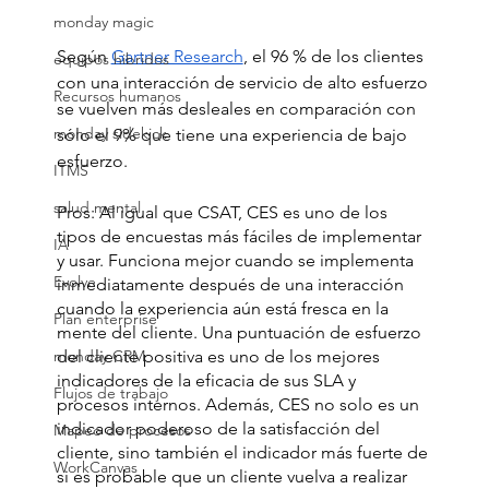
monday magic
Según 
Gartner Research
, el 96 % de los clientes 
equipos hibridos
con una interacción de servicio de alto esfuerzo 
Recursos humanos
se vuelven más desleales en comparación con 
monday sidekick
sólo el 9% que tiene una experiencia de bajo 
esfuerzo.
ITMS
salud mental
Pros: Al igual que CSAT, CES es uno de los 
tipos de encuestas más fáciles de implementar 
IA
y usar. Funciona mejor cuando se implementa 
Evolve
inmediatamente después de una interacción 
cuando la experiencia aún está fresca en la 
Plan enterprise
mente del cliente. Una puntuación de esfuerzo 
del cliente positiva es uno de los mejores 
monday CRM
indicadores de la eficacia de sus SLA y 
Flujos de trabajo
procesos internos. Además, CES no solo es un 
indicador poderoso de la satisfacción del 
Mapeo de procesos
cliente, sino también el indicador más fuerte de 
WorkCanvas
si es probable que un cliente vuelva a realizar 