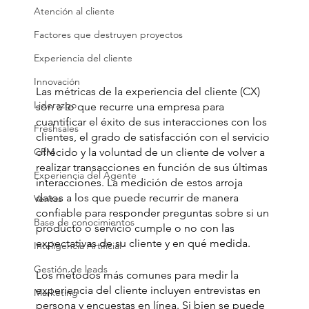
Atención al cliente
Factores que destruyen proyectos
Experiencia del cliente
Innovación
Las métricas de la experiencia del cliente (CX) 
Liderazgo
son a lo que recurre una empresa para 
cuantificar el éxito de sus interacciones con los 
Freshsales
clientes, el grado de satisfacción con el servicio 
CRM
ofrecido y la voluntad de un cliente de volver a 
realizar transacciones en función de sus últimas 
Experiencia del Agente
interacciones. La medición de estos arroja 
datos a los que puede recurrir de manera 
Ventas
confiable para responder preguntas sobre si un 
Base de conocimientos
producto o servicio cumple o no con las 
expectativas de su cliente y en qué medida.
Inteligencia Artificial
Gestión de leads
Los métodos más comunes para medir la 
experiencia del cliente incluyen entrevistas en 
Marketing
persona y encuestas en línea. Si bien se puede 