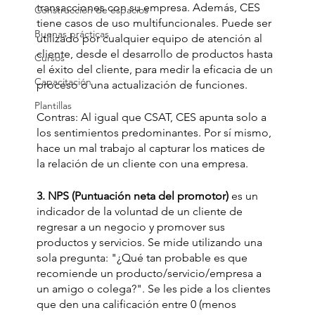
transacciones con su empresa. Además, CES 
Construcción de espacios
tiene casos de uso multifuncionales. Puede ser 
Buenas prácticas
utilizado por cualquier equipo de atención al 
cliente, desde el desarrollo de productos hasta 
Cursos
el éxito del cliente, para medir la eficacia de un 
Capacitación
proceso o una actualización de funciones. 
Plantillas
Contras: Al igual que CSAT, CES apunta solo a 
los sentimientos predominantes. Por sí mismo, 
hace un mal trabajo al capturar los matices de 
la relación de un cliente con una empresa.
3. NPS (Puntuación neta del promotor)
 es un 
indicador de la voluntad de un cliente de 
regresar a un negocio y promover sus 
productos y servicios. Se mide utilizando una 
sola pregunta: "¿Qué tan probable es que 
recomiende un producto/servicio/empresa a 
un amigo o colega?". Se les pide a los clientes 
que den una calificación entre 0 (menos 