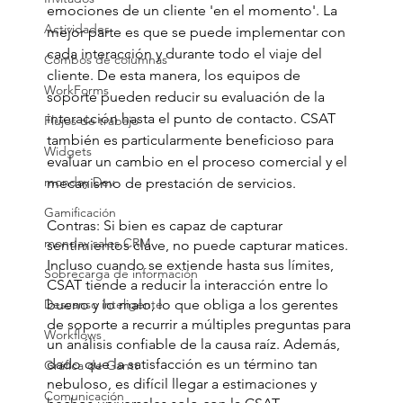
emociones de un cliente 'en el momento'. La 
Actividades
mejor parte es que se puede implementar con 
cada interacción y durante todo el viaje del 
Combos de columnas
cliente. De esta manera, los equipos de 
WorkForms
soporte pueden reducir su evaluación de la 
interacción hasta el punto de contacto. CSAT 
Flujos de trabajo
también es particularmente beneficioso para 
Widgets
evaluar un cambio en el proceso comercial y el 
monday Dev
mecanismo de prestación de servicios. 
Gamificación
Contras: Si bien es capaz de capturar 
monday sales CRM
sentimientos clave, no puede capturar matices. 
Incluso cuando se extiende hasta sus límites, 
Sobrecarga de información
CSAT tiende a reducir la interacción entre lo 
Descanso inteligente
bueno y lo malo, lo que obliga a los gerentes 
de soporte a recurrir a múltiples preguntas para 
Workflows
un análisis confiable de la causa raíz. Además, 
dado que la satisfacción es un término tan 
Gráfica de Gantt
nebuloso, es difícil llegar a estimaciones y 
Comunicación