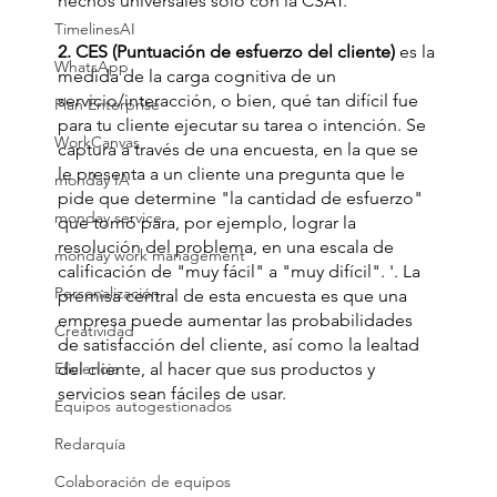
hechos universales solo con la CSAT.
TimelinesAI
2. CES (Puntuación de esfuerzo del cliente)
 es la 
WhatsApp
medida de la carga cognitiva de un 
servicio/interacción, o bien, qué tan difícil fue 
Plan Enterprise
para tu cliente ejecutar su tarea o intención. Se 
WorkCanvas
captura a través de una encuesta, en la que se 
le presenta a un cliente una pregunta que le 
monday IA
pide que determine "la cantidad de esfuerzo" 
monday service
que tomó para, por ejemplo, lograr la 
resolución del problema, en una escala de 
monday work management
calificación de "muy fácil" a "muy difícil". '. La 
Personalización
premisa central de esta encuesta es que una 
empresa puede aumentar las probabilidades 
Creatividad
de satisfacción del cliente, así como la lealtad 
Eficiencia
del cliente, al hacer que sus productos y 
servicios sean fáciles de usar.
Equipos autogestionados
Redarquía
Colaboración de equipos