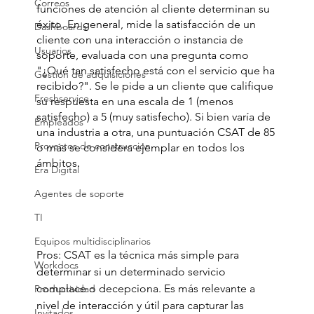
Correos
funciones de atención al cliente determinan su 
éxito. En general, mide la satisfacción de un 
Dashboards
cliente con una interacción o instancia de 
Usuarios
soporte, evaluada con una pregunta como 
"¿Qué tan satisfecho está con el servicio que ha 
Gestión de adquisiciones
recibido?". Se le pide a un cliente que califique 
Freshservice
su respuesta en una escala de 1 (menos 
satisfecho) a 5 (muy satisfecho). Si bien varía de 
Empleados
una industria a otra, una puntuación CSAT de 85 
Proyectos de construcción
o más se considera ejemplar en todos los 
ámbitos.
Era Digital
Agentes de soporte
TI
Equipos multidisciplinarios
Pros: CSAT es la técnica más simple para 
Workdocs
determinar si un determinado servicio 
complace o decepciona. Es más relevante a 
Productividad
nivel de interacción y útil para capturar las 
Invitados