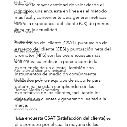
Help Desk
obtener la mayor cantidad de valor desde el 
principio, una encuesta en línea es el método 
Eventos
más fácil y conveniente para generar métricas 
Leads
sobre la experiencia del cliente (CX) de primera 
línea en la actualidad.
Pain Points
Seguridad
Satisfacción del cliente (CSAT), puntuación de 
esfuerzo del cliente (CES) y puntuación neta del 
Redes sociales
promotor (NPS) son las tres encuestas más 
Métricas
útiles para cuantificar la percepción de la 
experiencia de un cliente. También son 
Atención al cliente omnicanal
instrumentos de medición comúnmente 
Net Promoter Score
utilizados por los equipos de soporte para 
determinar si están cumpliendo con las 
Tiempo Medio Operativo
expectativas de los clientes, facilitando los 
viajes de sus clientes y generando lealtad a la 
Automatización
marca.
monday.com
1. La encuesta CSAT (Satisfacción del cliente)
 es 
Tickets
el barómetro por el cual la mayoría de las 