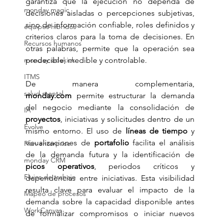
garantiza que la ejecución no dependa de 
monday magic
decisiones aisladas o percepciones subjetivas, 
sino de información confiable, roles definidos y 
equipos hibridos
criterios claros para la toma de decisiones. En 
Recursos humanos
otras palabras, permite que la operación sea 
monday sidekick
predecible, medible y controlable.
ITMS
De manera complementaria, 
salud mental
monday.com
 permite estructurar la demanda 
del negocio mediante la consolidación de 
IA
proyectos
, iniciativas y solicitudes dentro de un 
Evolve
mismo entorno. El uso de 
líneas de tiempo
 y 
visualizaciones de 
portafolio
 facilita el análisis 
Plan enterprise
de la demanda futura y la identificación de 
monday CRM
picos operativos
, periodos críticos y 
Flujos de trabajo
dependencias entre iniciativas. Esta visibilidad 
resulta clave para evaluar el impacto de la 
Mapeo de procesos
demanda sobre la capacidad disponible antes 
WorkCanvas
de formalizar compromisos o iniciar nuevos 