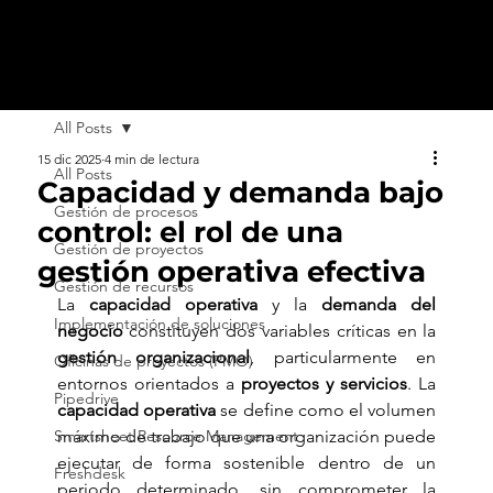
All Posts
15 dic 2025
4 min de lectura
All Posts
Capacidad y demanda bajo
Gestión de procesos
control: el rol de una
Gestión de proyectos
gestión operativa efectiva
Gestión de recursos
La 
capacidad operativa
 y la 
demanda del 
Implementación de soluciones
negocio
 constituyen dos variables críticas en la 
gestión organizacional
, particularmente en 
Oficinas de proyectos (PMO)
entornos orientados a 
proyectos y servicios
. La 
Pipedrive
capacidad operativa
 se define como el volumen 
Smartsheet Resource Management
máximo de trabajo que una organización puede 
ejecutar de forma sostenible dentro de un 
Freshdesk
periodo determinado, sin comprometer la 