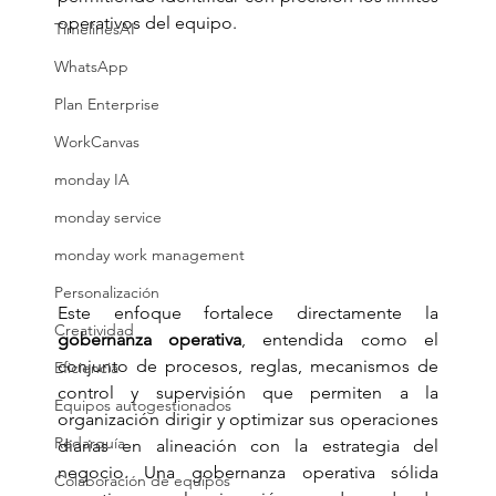
operativos del equipo.
TimelinesAI
WhatsApp
Plan Enterprise
WorkCanvas
monday IA
monday service
monday work management
Personalización
Este enfoque fortalece directamente la 
Creatividad
gobernanza operativa
, entendida como el 
conjunto de procesos, reglas, mecanismos de 
Eficiencia
control y supervisión que permiten a la 
Equipos autogestionados
organización dirigir y optimizar sus operaciones 
Redarquía
diarias en alineación con la estrategia del 
negocio. Una gobernanza operativa sólida 
Colaboración de equipos