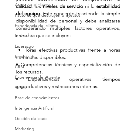
Atención al cliente
calidad
, los 
niveles de servicio
 ni la 
estabilidad 
del equipo
. Este concepto trasciende la simple 
Factores que destruyen proyectos
disponibilidad de personal y debe analizarse 
Experiencia del cliente
considerando múltiples factores operativos, 
entre los que se incluyen:
Innovación
Liderazgo
 • Horas efectivas productivas frente a horas 
Freshsales
nominales disponibles. 
• Competencias técnicas y especialización de 
CRM
los recursos. 
Experiencia del Agente
• Dependencias operativas, tiempos 
improductivos y restricciones internas.
Ventas
Base de conocimientos
Inteligencia Artificial
Gestión de leads
Marketing