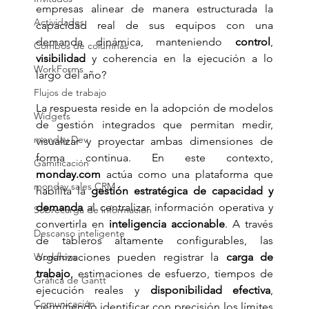
empresas alinear de manera estructurada la 
Actividades
capacidad real de sus equipos con una 
demanda dinámica, manteniendo 
control
, 
Combos de columnas
visibilidad
 y coherencia en la ejecución a lo 
WorkForms
largo del año?
Flujos de trabajo
La respuesta reside en la adopción de modelos 
Widgets
de gestión integrados que permitan medir, 
monday Dev
visualizar y proyectar ambas dimensiones de 
forma continua. En este contexto, 
Gamificación
monday.com
 actúa como una plataforma que 
monday sales CRM
habilita la 
gestión estratégica de capacidad y 
demanda
 al centralizar información operativa y 
Sobrecarga de información
convertirla en 
inteligencia accionable
. A través 
Descanso inteligente
de tableros altamente configurables, las 
Workflows
organizaciones pueden registrar la 
carga de 
trabajo
, estimaciones de esfuerzo, tiempos de 
Gráfica de Gantt
ejecución reales y 
disponibilidad efectiva
, 
Comunicación
permitiendo identificar con precisión los límites 