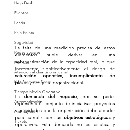
Help Desk
Eventos
Leads
Pain Points
Seguridad
La falta de una medición precisa de estos 
Redes sociales
elementos suele derivar en una 
sobreestimación de la capacidad real, lo que 
Métricas
incrementa significativamente el riesgo de 
Atención al cliente omnicanal
saturación operativa
, 
incumplimiento de 
Net Promoter Score
plazos
 y desgaste organizacional.
Tiempo Medio Operativo
La 
demanda del negocio
, por su parte, 
Automatización
representa el conjunto de iniciativas, proyectos 
y actividades que la organización debe atender 
monday.com
para cumplir con sus 
objetivos estratégicos
 y 
Tickets
operativos. Esta demanda no es estática y 