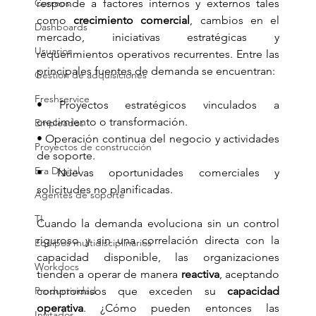
Correos
responde a factores internos y externos tales 
como 
crecimiento comercial
, cambios en el 
Dashboards
mercado, iniciativas estratégicas y 
Usuarios
requerimientos operativos recurrentes. Entre las 
principales fuentes de demanda se encuentran:
Gestión de adquisiciones
Freshservice
• Proyectos estratégicos vinculados a 
crecimiento o transformación. 
Empleados
• Operación continua del negocio y actividades 
Proyectos de construcción
de soporte. 
Era Digital
• Nuevas oportunidades comerciales y 
solicitudes no planificadas.
Agentes de soporte
TI
Cuando la demanda evoluciona sin un control 
riguroso y sin una correlación directa con la 
Equipos multidisciplinarios
capacidad disponible, las organizaciones 
Workdocs
tienden a operar de manera 
reactiva
, aceptando 
Productividad
compromisos que exceden su 
capacidad 
operativa
. ¿Cómo pueden entonces las 
Invitados