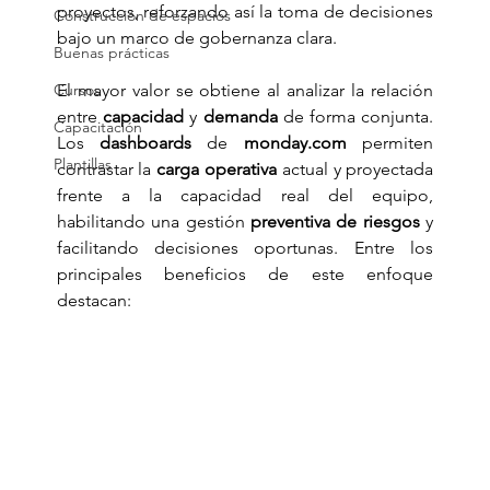
proyectos, reforzando así la toma de decisiones 
Construcción de espacios
bajo un marco de gobernanza clara.
Buenas prácticas
Cursos
El mayor valor se obtiene al analizar la relación 
entre 
capacidad
 y 
demanda
 de forma conjunta. 
Capacitación
Los 
dashboards
 de 
monday.com
 permiten 
Plantillas
contrastar la 
carga operativa
 actual y proyectada 
frente a la capacidad real del equipo, 
habilitando una gestión 
preventiva de riesgos
 y 
facilitando decisiones oportunas. Entre los 
principales beneficios de este enfoque 
destacan: