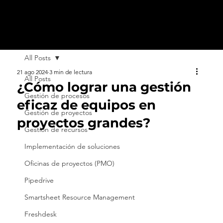
All Posts
21 ago 2024
3 min de lectura
All Posts
¿Cómo lograr una gestión
Gestión de procesos
eficaz de equipos en
Gestión de proyectos
proyectos grandes?
Gestión de recursos
Implementación de soluciones
Oficinas de proyectos (PMO)
Pipedrive
Smartsheet Resource Management
Freshdesk