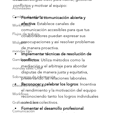
conflictos y motivar al equipo:
Actividades
Combos de columnas
Fomentar la comunicación abierta y 
efectiva
: Establece canales de 
WorkForms
comunicación accesibles para que tus 
Flujos de trabajo
colaboradores puedan expresar sus 
preocupaciones y así resolver problemas 
Widgets
de manera proactiva.
monday Dev
Implementar técnicas de resolución de 
Gamificación
conflictos
: Utiliza métodos como la 
mediación y el arbitraje para abordar 
monday sales CRM
disputas de manera justa y equitativa, 
Sobrecarga de información
preservando las relaciones laborales.
Reconocer y celebrar los logros
: Incentiva 
Descanso inteligente
el rendimiento y la motivación del equipo 
Workflows
reconociendo tanto los logros individuales 
como los colectivos.
Gráfica de Gantt
Fomentar el desarrollo profesional
: 
Comunicación