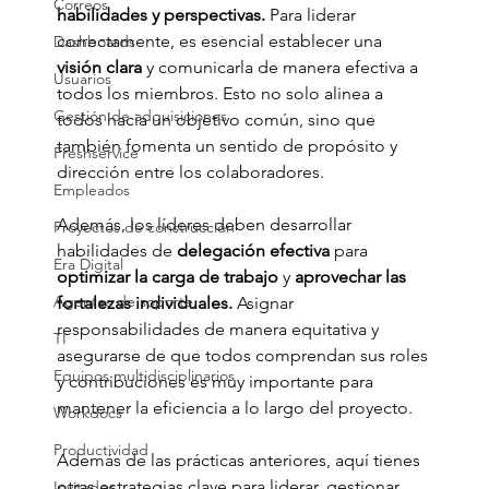
Correos
habilidades y perspectivas.
 Para liderar 
correctamente, es esencial establecer una 
Dashboards
visión clara
 y comunicarla de manera efectiva a 
Usuarios
todos los miembros. Esto no solo alinea a 
Gestión de adquisiciones
todos hacia un objetivo común, sino que 
también fomenta un sentido de propósito y 
Freshservice
dirección entre los colaboradores.
Empleados
Además, los líderes deben desarrollar 
Proyectos de construcción
habilidades de
 delegación efectiva 
para 
Era Digital
optimizar la carga de trabajo
 y
 aprovechar las 
Agentes de soporte
fortalezas individuales.
 Asignar 
responsabilidades de manera equitativa y 
TI
asegurarse de que todos comprendan sus roles 
Equipos multidisciplinarios
y contribuciones es muy importante para 
mantener la eficiencia a lo largo del proyecto.
Workdocs
Productividad
Además de las prácticas anteriores, aquí tienes 
otras estrategias clave para liderar, gestionar 
Invitados