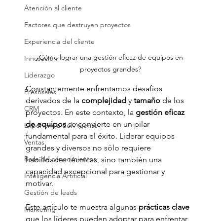
Atención al cliente
Factores que destruyen proyectos
Experiencia del cliente
¿Cómo lograr una gestión eficaz de equipos en 
Innovación
proyectos grandes?
Liderazgo
Constantemente enfrentamos desafíos 
Freshsales
derivados de la 
complejidad 
y 
tamaño 
de los 
CRM
proyectos. En este contexto, la 
gestión eficaz 
de equipos 
se convierte en un pilar 
Experiencia del Agente
fundamental para el éxito. Liderar equipos 
Ventas
grandes y diversos no sólo requiere 
Base de conocimientos
habilidades técnicas, sino también una 
capacidad excepcional para gestionar y 
Inteligencia Artificial
motivar. 
Gestión de leads
Este artículo te muestra algunas 
prácticas clave 
Marketing
que los líderes pueden adoptar para enfrentar 