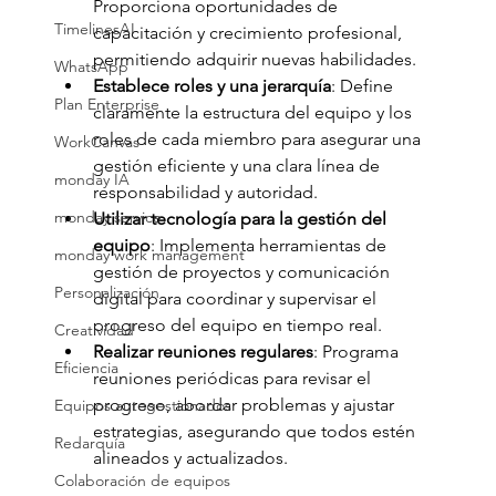
Proporciona oportunidades de 
TimelinesAI
capacitación y crecimiento profesional, 
permitiendo adquirir nuevas habilidades. 
WhatsApp
Establece roles y una jerarquía
: Define 
Plan Enterprise
claramente la estructura del equipo y los 
roles de cada miembro para asegurar una 
WorkCanvas
gestión eficiente y una clara línea de 
monday IA
responsabilidad y autoridad.
monday service
Utilizar tecnología para la gestión del 
equipo
: Implementa herramientas de 
monday work management
gestión de proyectos y comunicación 
Personalización
digital para coordinar y supervisar el 
progreso del equipo en tiempo real.
Creatividad
Realizar reuniones regulares
: Programa 
Eficiencia
reuniones periódicas para revisar el 
progreso, abordar problemas y ajustar 
Equipos autogestionados
estrategias, asegurando que todos estén 
Redarquía
alineados y actualizados.
Colaboración de equipos