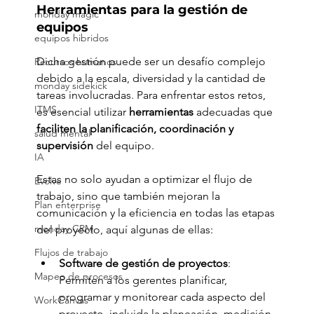
Herramientas para la gestión de 
monday magic
equipos
equipos hibridos
Dicha gestión puede ser un desafío complejo 
Recursos humanos
debido a la escala, diversidad y la cantidad de 
monday sidekick
tareas involucradas. Para enfrentar estos retos, 
ITMS
es esencial utilizar 
herramientas
 adecuadas que 
faciliten la planificación, coordinación y 
salud mental
supervisión
 del equipo. 
IA
Estas no solo ayudan a optimizar el flujo de 
Evolve
trabajo, sino que también mejoran la 
Plan enterprise
comunicación y la eficiencia en todas las etapas 
monday CRM
del proyecto, aquí algunas de ellas:
Flujos de trabajo
Software de gestión de proyectos
: 
Mapeo de procesos
Permiten a los gerentes planificar, 
programar y monitorear cada aspecto del 
WorkCanvas
proyecto, incluida la planeación, medición 