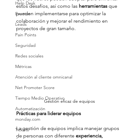
Help Desk
estos desafíos, así como las
 herramientas
 que 
pueden implementarse para optimizar la 
Eventos
colaboración y mejorar el rendimiento en 
Leads
proyectos de gran tamaño.
Pain Points
Seguridad
Redes sociales
Métricas
Atención al cliente omnicanal
Net Promoter Score
Tiempo Medio Operativo
Gestión eficaz de equipos
Automatización
Prácticas para liderar equipos 
monday.com
La gestión de equipos implica manejar grupos 
Tickets
de personas con diferente
 experiencia, 