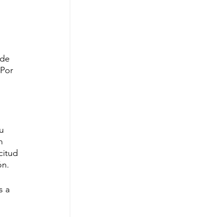
 de 
Por 
 
u 
n 
citud 
ón.
s a 