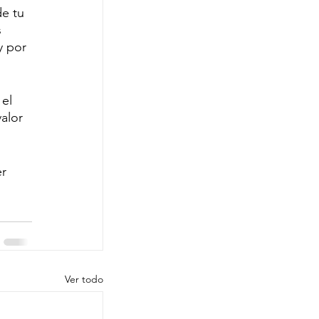
de tu 
 
y por 
el 
alor 
r 
Ver todo