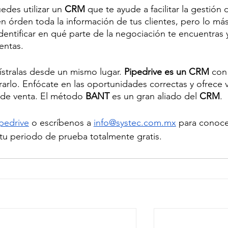
edes utilizar un 
CRM
 que te ayude a facilitar la gestión 
 órden toda la información de tus clientes, pero lo más
dentificar en qué parte de la negociación te encuentras 
entas.
ístralas desde un mismo lugar. 
Pipedrive es un CRM
 con 
rarlo. Enfócate en las oportunidades correctas y ofrece v
 de venta. El método 
BANT
 es un gran aliado del 
CRM
. 
pedrive
 o escríbenos a 
info@systec.com.mx
 para conoce
r tu periodo de prueba totalmente gratis. 