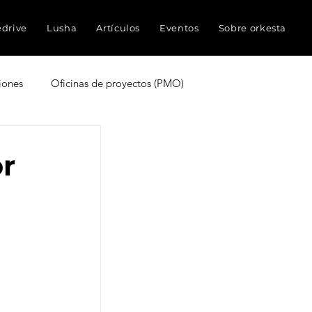
edrive
Lusha
Artículos
Eventos
Sobre orkesta
iones
Oficinas de proyectos (PMO)
truyen proyectos
Experiencia del cliente
r
ocimientos
Inteligencia Artificial
Redes sociales
Métricas