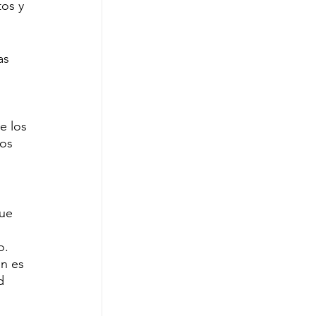
os y 
as 
e los 
os 
ue 
o. 
n es 
d 