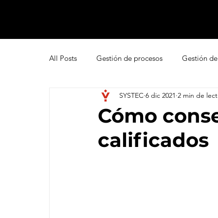
All Posts
Gestión de procesos
Gestión de
SYSTEC
6 dic 2021
2 min de lect
Pipedrive
Smartsheet Resource Manage
Cómo conse
calificados
Innovación
Liderazgo
Freshsales
Gestión de leads
Marketing
Help D
Atención al cliente omnicanal
Net Promo