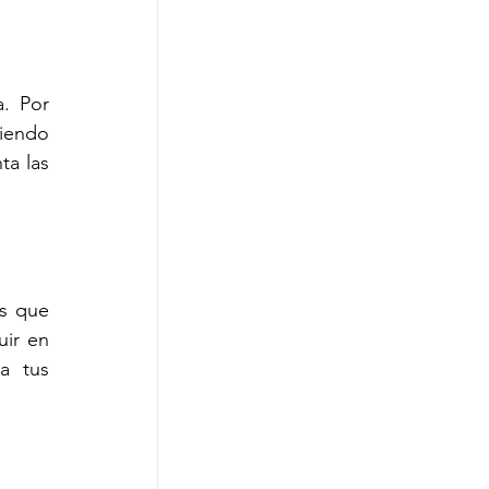
. Por 
endo 
a las 
s que 
ir en 
a tus 