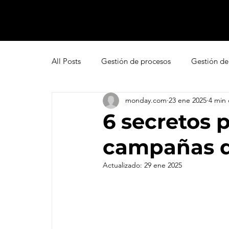
All Posts
Gestión de procesos
Gestión de
monday.com
23 ene 2025
4 min 
Pipedrive
Smartsheet Resource Manage
6 secretos 
campañas d
Innovación
Liderazgo
Freshsales
Actualizado:
29 ene 2025
Gestión de leads
Marketing
Help D
Atención al cliente omnicanal
Net Promo