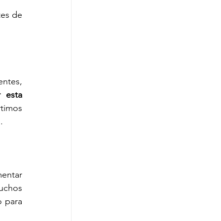
es de 
ntes, 
esta 
timos 
.
entar 
uchos 
 para 