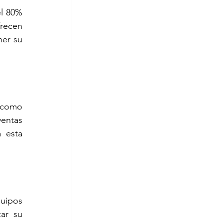
l 80% 
ecen 
er su 
como 
entas 
 esta 
uipos 
ar su 