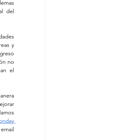
lemas 
l del 
dades 
eas y 
greso 
ón no 
an el 
anera 
jorar 
damos 
onday 
mail 