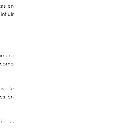
as en 
fluir 
úmero 
 como 
os de 
es en 
e las 