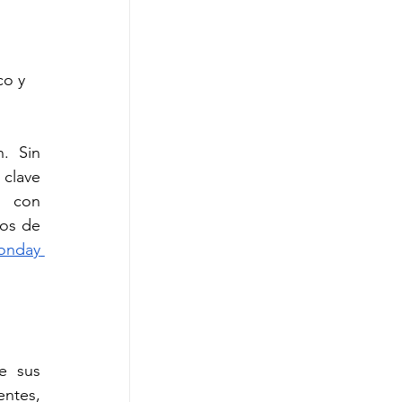
o y 
 Sin 
clave 
 con 
os de 
nday 
 sus 
ntes, 