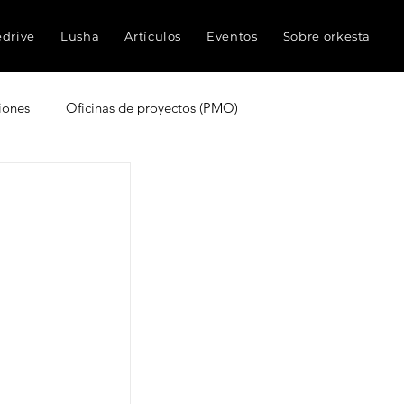
edrive
Lusha
Artículos
Eventos
Sobre orkesta
iones
Oficinas de proyectos (PMO)
truyen proyectos
Experiencia del cliente
ocimientos
Inteligencia Artificial
Redes sociales
Métricas