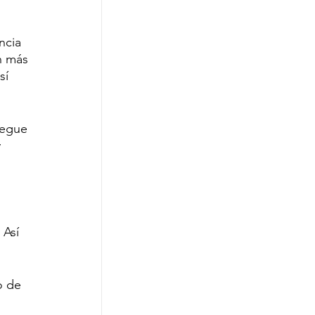
ncia 
n más 
sí 
regue 
 
 
Así 
o de 