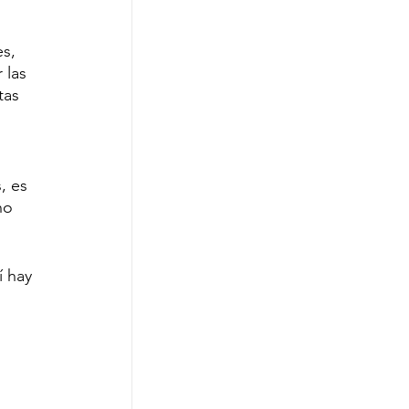
s, 
 las 
tas 
, es 
no 
 hay 