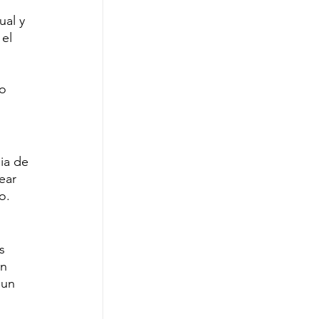
al y 
el 
 
o 
ia de 
ear 
o.
s 
n 
 un 