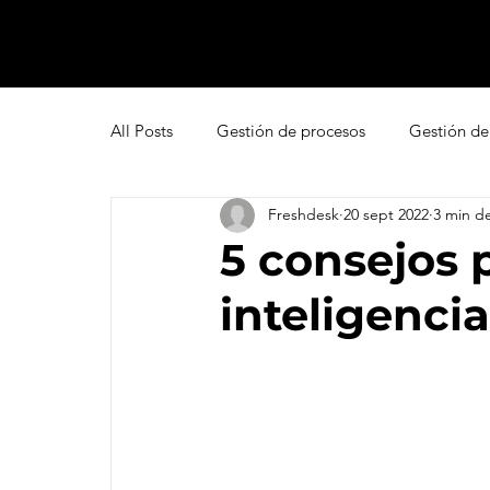
All Posts
Gestión de procesos
Gestión de
Freshdesk
20 sept 2022
3 min de
Pipedrive
Smartsheet Resource Manage
5 consejos 
inteligenci
Innovación
Liderazgo
Freshsales
Gestión de leads
Marketing
Help D
Atención al cliente omnicanal
Net Promo