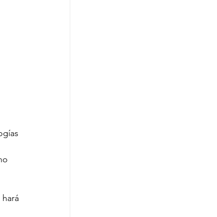
ogías 
no 
 hará 