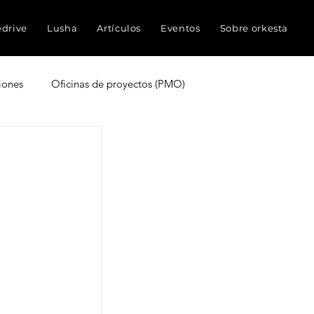
edrive
Lusha
Artículos
Eventos
Sobre orkesta
iones
Oficinas de proyectos (PMO)
truyen proyectos
Experiencia del cliente
ocimientos
Inteligencia Artificial
Redes sociales
Métricas