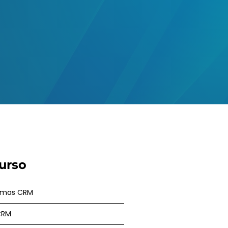
urso
temas CRM
CRM