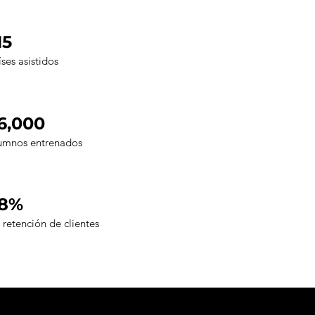
15
íses asistidos
6,000
umnos entrenados
8%
 retención de clientes