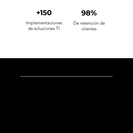
+150
98%
Implementaciones
De retención de
de soluciones TI
clientes
Dirección
Oficina México
:
Ricardo Castro 54-8, Col. Guadalupe Inn
C.P. 01020, Ciudad de México, México
WhatsApp: +52 (55) 5182 6823