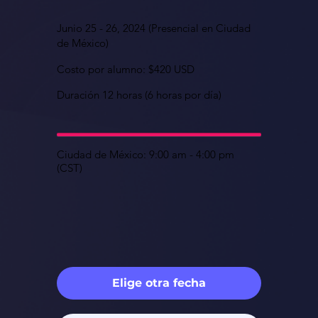
Junio 25 - 26, 2024 (Presencial en Ciudad
de México)
Costo por alumno: $420 USD
Duración 12 horas (6 horas por día)
Ciudad de México: 9:00 am - 4:00 pm
(CST)
Elige otra fecha