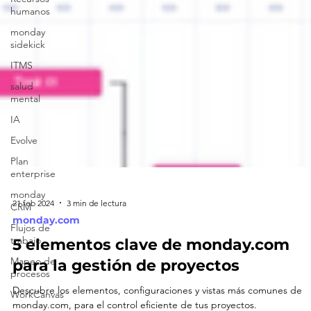
humanos
monday
sidekick
ITMS
salud
mental
IA
Evolve
Plan
enterprise
monday
CRM
Flujos de
21 feb 2024
3 min de lectura
trabajo
monday.com
Mapeo de
5 elementos clave de monday.com
procesos
para la gestión de proyectos
WorkCanvas