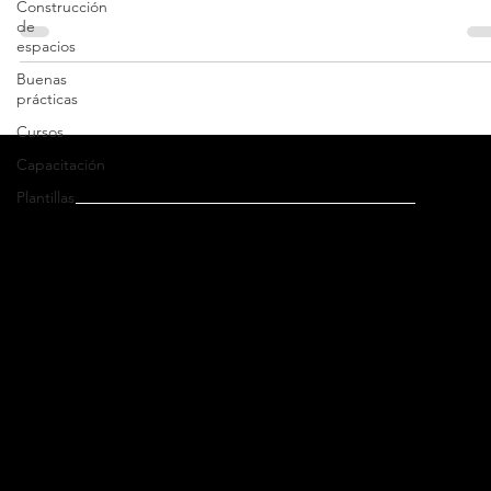
Construcción
Descubre los elementos, configuraciones y vistas más comunes de
de
monday.com, para el control eficiente de tus proyectos.
espacios
Buenas
prácticas
Cursos
Capacitación
Plantillas
Dirección
Oficina México
:
Ricardo Castro 54-8, Col. Guadalupe Inn
C.P. 01020, Ciudad de México, México
WhatsApp: +52 (55) 5182 6823
Tel: +52 (55) 5662 4041