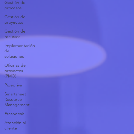
Gestión de
procesos
Gestión de
proyectos
Gestión de
recursos
Implementación
de
soluciones
Oficinas de
proyectos
(PMO)
Pipedrive
Smartsheet
Resource
Management
Freshdesk
Atención al
cliente