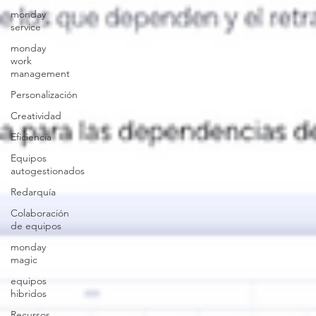
monday
service
monday
work
management
Personalización
Creatividad
Eficiencia
Equipos
autogestionados
Redarquía
Colaboración
de equipos
monday
magic
equipos
hibridos
Recursos