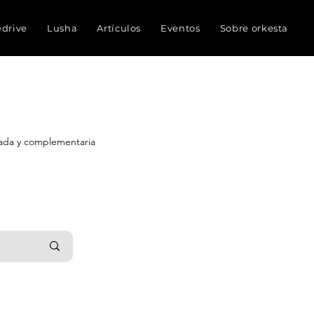
edrive
Lusha
Artículos
Eventos
Sobre orkesta
nada y complementaria