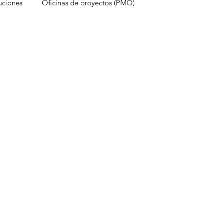
uciones
Oficinas de proyectos (PMO)
estruyen proyectos
Experiencia del cliente
onocimientos
Inteligencia Artificial
Redes sociales
Métricas