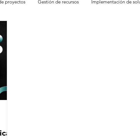
de proyectos
Gestión de recursos
Implementación de sol
gement
Freshdesk
Atención al cliente
Factores que d
CRM
Experiencia del Agente
Ventas
Base de c
 Desk
Eventos
Leads
Pain Points
Seguridad
moter Score
icas