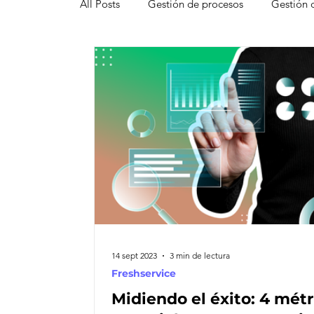
All Posts
Gestión de procesos
Gestión 
Pipedrive
Smartsheet Resource Mana
Innovación
Liderazgo
Freshsales
Gestión de leads
Marketing
Help
Atención al cliente omnicanal
Net Pro
14 sept 2023
3 min de lectura
Freshservice
Midiendo el éxito: 4 métr