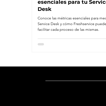
esenciales para tu Servi
Desk
Conoce las métricas esenciales para med
Service Desk y cómo Freshservice pued
facilitar cada proceso de las mismas.
Dirección
Oficina México
:
Ricardo Castro 54-8, Col. Guadalupe 