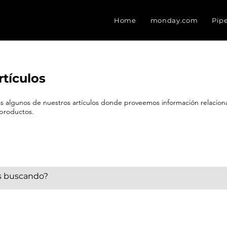
Home
monday.com
Pip
rtículos
eas algunos de nuestros artículos donde proveemos información relacio
 productos.