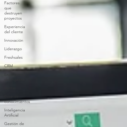
Factores
que
destruyen
proyectos
Experiencia
del cliente
Innovación
Liderazgo
Freshsales
CRM
Experiencia
del Agente
Ventas
Base de
conocimientos
Inteligencia
Artificial
Gestión de