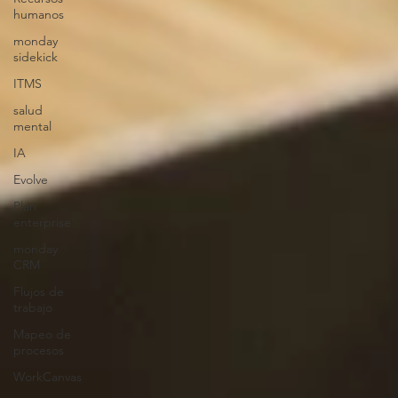
humanos
monday
sidekick
ITMS
salud
mental
IA
Evolve
Plan
enterprise
monday
CRM
Flujos de
trabajo
Mapeo de
procesos
WorkCanvas