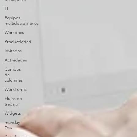
TI
Equipos
multidisciplinarios
Workdocs
Productividad
Invitados
Actividades
Combos
de
columnas
WorkForms
Flujos de
trabajo
Widgets
monday
Dev