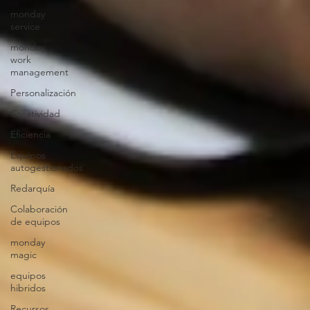
monday
service
monday
work
management
Personalización
Creatividad
Eficiencia
Equipos
autogestionados
Redarquía
Colaboración
de equipos
monday
magic
equipos
hibridos
Recursos